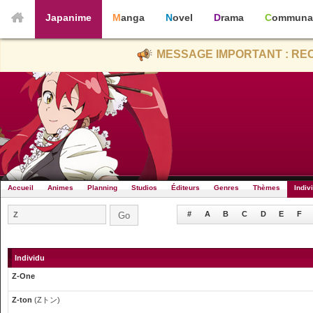
Japanime
Manga
Novel
Drama
Communa
MESSAGE IMPORTANT : REC
Accueil
Animes
Planning
Studios
Éditeurs
Genres
Thèmes
Indiv
#
A
B
C
D
E
F
Individu
Z-One
Z-ton
(Zトン)