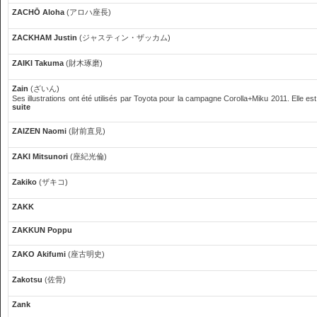
ZACHŌ Aloha
(アロハ座長)
ZACKHAM Justin
(ジャスティン・ザッカム)
ZAIKI Takuma
(財木琢磨)
Zain
(ざいん)
Ses illustrations ont été utilisés par Toyota pour la campagne Corolla+Miku 2011. Elle est
suite
ZAIZEN Naomi
(財前直見)
ZAKI Mitsunori
(座紀光倫)
Zakiko
(ザキコ)
ZAKK
ZAKKUN Poppu
ZAKO Akifumi
(座古明史)
Zakotsu
(佐骨)
Zank