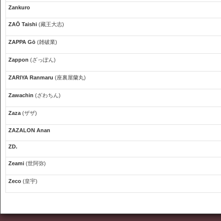
Zankuro
ZAŌ Taishi
(藏王大志)
ZAPPA Gō
(雑破業)
Zappon
(ざっぽん)
ZARIYA Ranmaru
(座裏屋蘭丸)
Zawachin
(ざわちん)
Zaza
(ザザ)
ZAZALON Anan
ZD.
Zeami
(世阿弥)
Zeco
(皇宇)