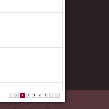
«
<
1
2
3
4
5
>
»