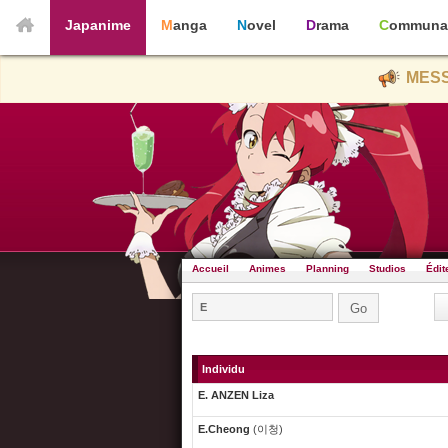
Japanime
Manga
Novel
Drama
Communa
MESS
Accueil
Animes
Planning
Studios
Édit
Individu
E. ANZEN Liza
E.Cheong
(이청)