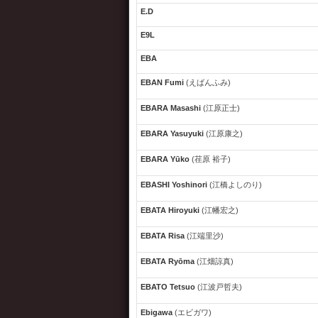
E.D
E9L
EBA
EBAN Fumi
(えばんふみ)
EBARA Masashi
(江原正士)
EBARA Yasuyuki
(江原康之)
EBARA Yūko
(荏原 裕子)
EBASHI Yoshinori
(江橋よしのり)
EBATA Hiroyuki
(江幡宏之)
EBATA Risa
(江端里沙)
EBATA Ryōma
(江畑諒真)
EBATO Tetsuo
(江波戸哲夫)
Ebigawa
(エビガワ)