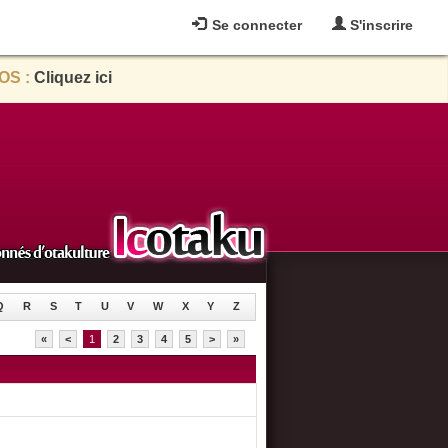
Se connecter
S'inscrire
OS :
Cliquez ici
Q
R
S
T
U
V
W
X
Y
Z
«
<
1
2
3
4
5
>
»