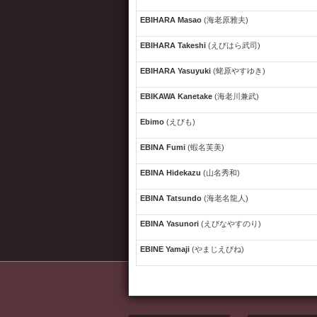
EBIHARA Masao
(海老原雅夫)
EBIHARA Takeshi
(えびはら武司)
EBIHARA Yasuyuki
(蛯原やすゆき)
EBIKAWA Kanetake
(海老川兼武)
Ebimo
(えびも)
EBINA Fumi
(蝦名芙美)
EBINA Hidekazu
(山名秀和)
EBINA Tatsundo
(海老名龍人)
EBINA Yasunori
(えびなやすのり)
EBINE Yamaji
(やまじえびね)