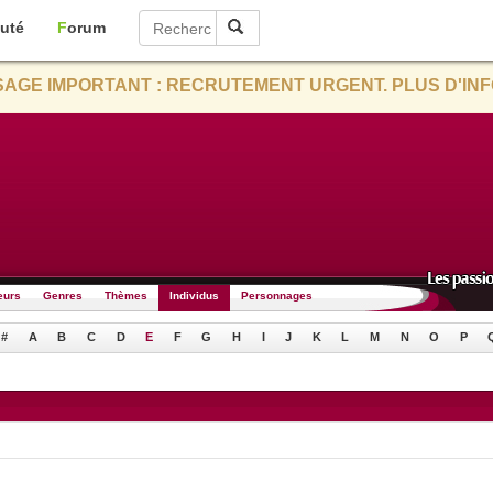
uté
Forum
AGE IMPORTANT : RECRUTEMENT URGENT. PLUS D'INF
eurs
Genres
Thèmes
Individus
Personnages
#
A
B
C
D
E
F
G
H
I
J
K
L
M
N
O
P