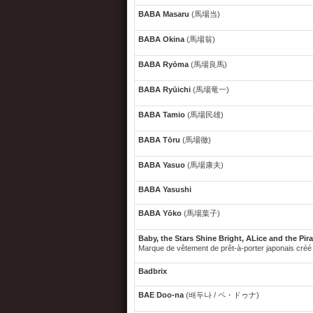
BABA Masaru
(馬場当)
BABA Okina
(馬場翁)
BABA Ryōma
(馬場良馬)
BABA Ryūichi
(馬場竜一)
BABA Tamio
(馬場民雄)
BABA Tōru
(馬場徹)
BABA Yasuo
(馬場康夫)
BABA Yasushi
BABA Yōko
(馬場葉子)
Baby, the Stars Shine Bright, ALice and the Pir
Marque de vêtement de prêt-à-porter japonais créé 
Badbrix
BAE Doo-na
(배두나 / ペ・ドゥナ)