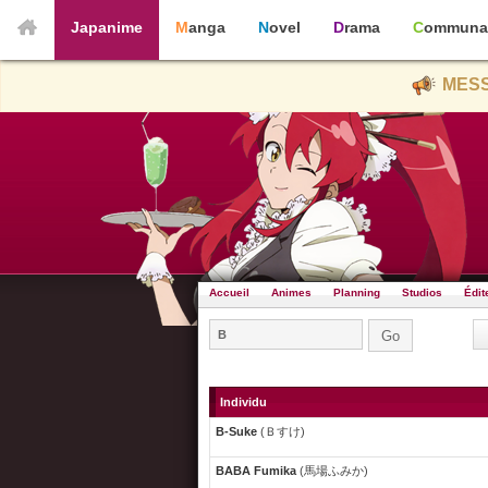
Japanime
Manga
Novel
Drama
Communa
MESS
Accueil
Animes
Planning
Studios
Édit
Individu
B-Suke
(Ｂすけ)
BABA Fumika
(馬場ふみか)