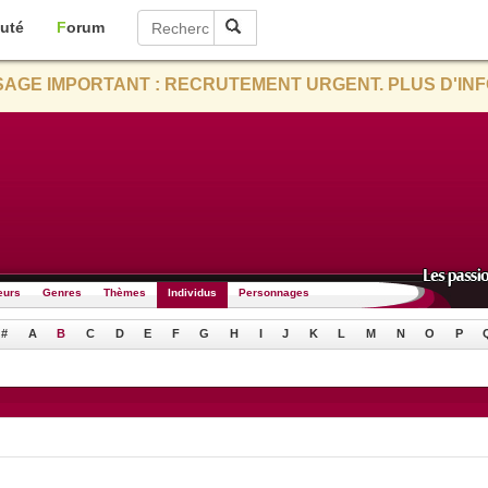
uté
Forum
AGE IMPORTANT : RECRUTEMENT URGENT. PLUS D'INF
eurs
Genres
Thèmes
Individus
Personnages
#
A
B
C
D
E
F
G
H
I
J
K
L
M
N
O
P