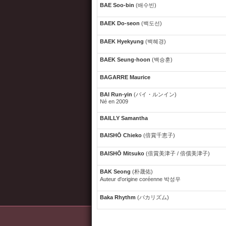
BAE Soo-bin
(배수빈)
BAEK Do-seon
(백도선)
BAEK Hyekyung
(백혜경)
BAEK Seung-hoon
(백승훈)
BAGARRE Maurice
BAI Run-yin
(バイ・ルンイン)
Né en 2009
BAILLY Samantha
BAISHŌ Chieko
(倍賞千恵子)
BAISHŌ Mitsuko
(倍賞美津子 / 倍償美津子)
BAK Seong
(朴晟佑)
Auteur d'origine coréenne 박성우
Baka Rhythm
(バカリズム)