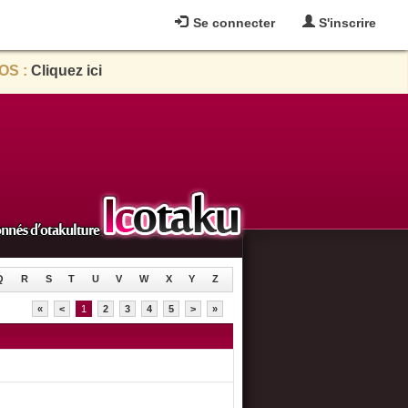
Se connecter
S'inscrire
OS :
Cliquez ici
Q
R
S
T
U
V
W
X
Y
Z
«
<
1
2
3
4
5
>
»