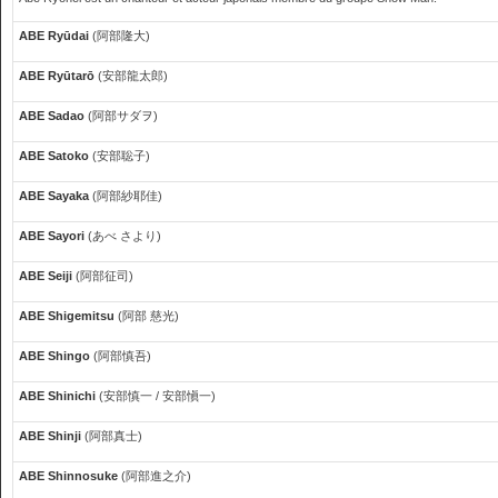
ABE Ryūdai
(阿部隆大)
ABE Ryūtarō
(安部龍太郎)
ABE Sadao
(阿部サダヲ)
ABE Satoko
(安部聡子)
ABE Sayaka
(阿部紗耶佳)
ABE Sayori
(あべ さより)
ABE Seiji
(阿部征司)
ABE Shigemitsu
(阿部 慈光)
ABE Shingo
(阿部慎吾)
ABE Shinichi
(安部慎一 / 安部愼一)
ABE Shinji
(阿部真士)
ABE Shinnosuke
(阿部進之介)