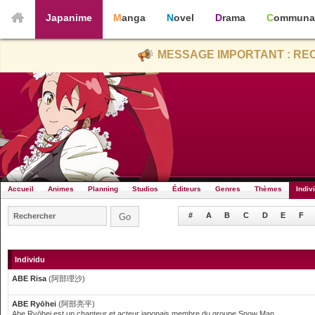
Japanime
Manga
Novel
Drama
Communa
MESSAGE IMPORTANT : REC
Accueil
Animes
Planning
Studios
Éditeurs
Genres
Thèmes
Indiv
#
A
B
C
D
E
F
Individu
ABE Risa
(阿部理沙)
ABE Ryōhei
(阿部亮平)
Abe Ryōhei est un chanteur et acteur japonais membre du groupe Snow Man.