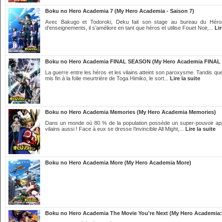
Boku no Hero Academia 7 (My Hero Academia - Saison 7)
Avec Bakugo et Todoroki, Deku fait son stage au bureau du Héros
d’enseignements, il s’améliore en tant que héros et utilise Fouet Noir,...
Lir
Boku no Hero Academia FINAL SEASON (My Hero Academia FINA
La guerre entre les héros et les vilains atteint son paroxysme. Tandis qu
mis fin à la folie meurtrière de Toga Himiko, le sort...
Lire la suite
Boku no Hero Academia Memories (My Hero Academia Memories)
Dans un monde où 80 % de la population possède un super-pouvoir appelé 
vilains aussi ! Face à eux se dresse l’invincible All Might,...
Lire la suite
Boku no Hero Academia More (My Hero Academia More)
Boku no Hero Academia The Movie You're Next (My Hero Academia: 