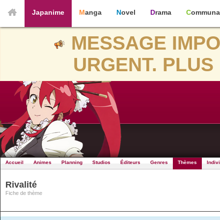
Japanime
Manga
Novel
Drama
Communa
MESSAGE IMPO
URGENT. PLUS 
Accueil
Animes
Planning
Studios
Éditeurs
Genres
Thèmes
Indiv
Rivalité
Fiche de thème