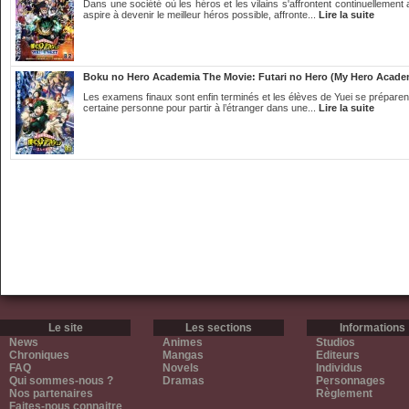
Dans une société où les héros et les vilains s'affrontent continuellement
aspire à devenir le meilleur héros possible, affronte...
Lire la suite
Boku no Hero Academia The Movie: Futari no Hero (My Hero Acade
Les examens finaux sont enfin terminés et les élèves de Yuei se préparent 
certaine personne pour partir à l’étranger dans une...
Lire la suite
Le site
Les sections
Informations
News
Animes
Studios
Chroniques
Mangas
Editeurs
FAQ
Novels
Individus
Qui sommes-nous ?
Dramas
Personnages
Nos partenaires
Règlement
Faites-nous connaitre