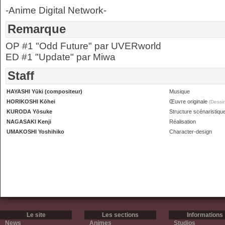
-Anime Digital Network-
Remarque
OP #1 "Odd Future" par UVERworld
ED #1 "Update" par Miwa
Staff
HAYASHI Yūki (compositeur)
Musique
HORIKOSHI Kōhei
Œuvre originale
(Dessin
KURODA Yōsuke
Structure scénaristiqu
NAGASAKI Kenji
Réalisation
UMAKOSHI Yoshihiko
Character-design
Le site
Les sections
Informations
News
Animes
Studios