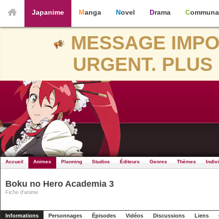
Japanime
Manga
Novel
Drama
Communa
MESSAGE IMPO
URGENT. PLUS 
Accueil
Animes
Planning
Studios
Éditeurs
Genres
Thèmes
Indiv
Boku no Hero Academia 3
Fiche d'anime
Informations
Personnages
Épisodes
Vidéos
Discussions
Liens