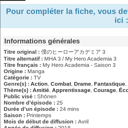
Pour compléter la fiche, vous d
ici 
Informations générales
Titre original :
僕のヒーローアカデミア 3
Titre alternatif :
MHA 3 / My Hero Academia 3
Titre français :
My Hero Academia - Saison 3
Origine :
Manga
Catégorie :
TV
Genre(s) :
Action
,
Combat
,
Drame
,
Fantastique
,
Thème(s) :
Amitié
,
Apprentissage
,
Courage
,
Éco
Public visé :
Shōnen
Nombre d'épisode :
25
Durée d'un épisode :
24 mins
Saison :
Printemps
Mois de début de diffusion :
Avril
Année de diffusion :
2018