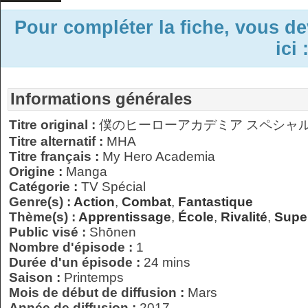
Pour compléter la fiche, vous d
ici 
Informations générales
Titre original :
僕のヒーローアカデミア スペシャ
Titre alternatif :
MHA
Titre français :
My Hero Academia
Origine :
Manga
Catégorie :
TV Spécial
Genre(s) :
Action
,
Combat
,
Fantastique
Thème(s) :
Apprentissage
,
École
,
Rivalité
,
Supe
Public visé :
Shōnen
Nombre d'épisode :
1
Durée d'un épisode :
24 mins
Saison :
Printemps
Mois de début de diffusion :
Mars
Année de diffusion :
2017