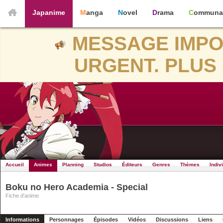
Japanime
Manga
Novel
Drama
Communa
MESSAGE IMPO
URGENT. PLUS 
Accueil
Animes
Planning
Studios
Éditeurs
Genres
Thèmes
Indiv
Boku no Hero Academia - Special
Fiche d'anime
Informations
Personnages
Épisodes
Vidéos
Discussions
Liens