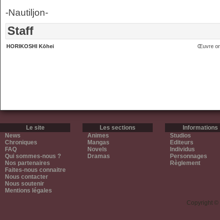
-Nautiljon-
Staff
HORIKOSHI Kōhei
Œuvre ori
Le site
Les sections
Informations
News
Animes
Studios
Chroniques
Mangas
Editeurs
FAQ
Novels
Individus
Qui sommes-nous ?
Dramas
Personnages
Nos partenaires
Règlement
Faites-nous connaitre
Nous contacter
Nous soutenir
Mentions légales
Copyright ©