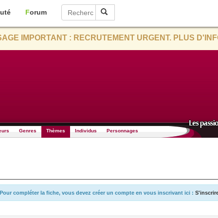
uté
Forum
AGE IMPORTANT : RECRUTEMENT URGENT. PLUS D'INF
eurs
Genres
Thèmes
Individus
Personnages
Pour compléter la fiche, vous devez créer un compte en vous inscrivant ici :
S'inscrir