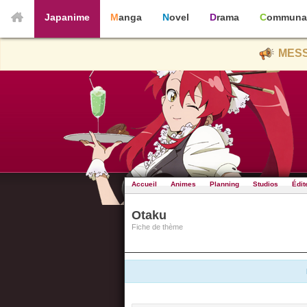
Japanime
Manga
Novel
Drama
Communa
MESS
Accueil
Animes
Planning
Studios
Édit
Otaku
Fiche de thème