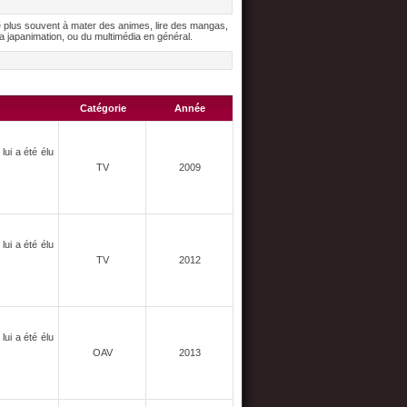
e plus souvent à mater des animes, lire des mangas,
 japanimation, ou du multimédia en général.
Catégorie
Année
lui a été élu
TV
2009
lui a été élu
TV
2012
lui a été élu
OAV
2013