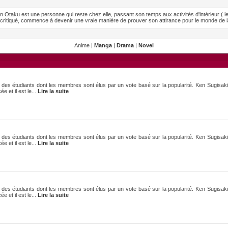
Otaku est une personne qui reste chez elle, passant son temps aux activités d'intérieur ( l
critiqué, commence à devenir une vraie manière de prouver son attirance pour le monde de la
Anime |
Manga
|
Drama
|
Novel
 des étudiants dont les membres sont élus par un vote basé sur la popularité. Ken Sugisaki 
e et il est le...
Lire la suite
 des étudiants dont les membres sont élus par un vote basé sur la popularité. Ken Sugisaki 
e et il est le...
Lire la suite
 des étudiants dont les membres sont élus par un vote basé sur la popularité. Ken Sugisaki 
e et il est le...
Lire la suite