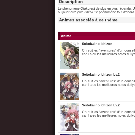
Description
Le phénomène Otaku est de plus en plus répandu. Un 
ou jouer aux jeux vidéo) Ce phénomène tout d'abord 
Animes associés à ce thème
Anime
Seitokai no Ichizon
On suit les "aventures" d'un conseil
car il a eu les meilleures notes du lycé
Seitokai no Ichizon Lv.2
On suit les "aventures" d'un conseil
car il a eu les meilleures notes du lycé
Seitokai no Ichizon Lv.2
On suit les "aventures" d'un conseil
car il a eu les meilleures notes du lycé