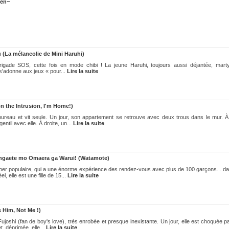
ken~
(La mélancolie de Mini Haruhi)
igade SOS, cette fois en mode chibi ! La jeune Haruhi, toujours aussi déjantée, marty
s'adonne aux jeux « pour...
Lire la suite
 the Intrusion, I'm Home!)
ureau et vit seule. Un jour, son appartement se retrouve avec deux trous dans le mur. 
til avec elle. À droite, un...
Lire la suite
ngaete mo Omaera ga Warui! (Watamote)
er populaire, qui a une énorme expérience des rendez-vous avec plus de 100 garçons... d
elle est une fille de 15...
Lire la suite
 Him, Not Me !)
ujoshi (fan de boy's love), très enrobée et presque inexistante. Un jour, elle est choquée p
, déprimée, elle...
Lire la suite