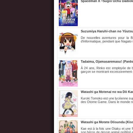
Spaceman X ~Sugoi Uchū Daibō
Suzumiya Haruhi-chan no Yūutsu 
De nouvelles aventures pour la Br
d'informatique, pendant que Nagato 
Tadaima, Ojamasaremasu! (Pardon
À 24 ans, Rinko est employée de b
garçon se montrant excessivement gen
Watashi ga Motenai no wa Dō Ka
Kuroki Tomoko est une lycéenne sup
des Otome Game. Dans le monde réel, 
Watashi ga Motete Dōsunda (Kiss
Kae est à la fois une Otaku et une F
son héros de dessin animé préféré et