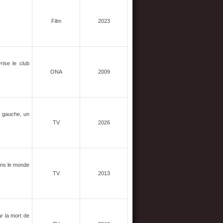
Film
2023
rise le club
ONA
2009
À gauche, un
TV
2026
ans le monde
TV
2013
ar la mort de