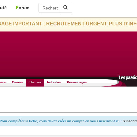
uté
Forum
AGE IMPORTANT : RECRUTEMENT URGENT. PLUS D'INF
eurs
Genres
Thèmes
Individus
Personnages
Pour compléter la fiche, vous devez créer un compte en vous inscrivant ici :
S'inscrir