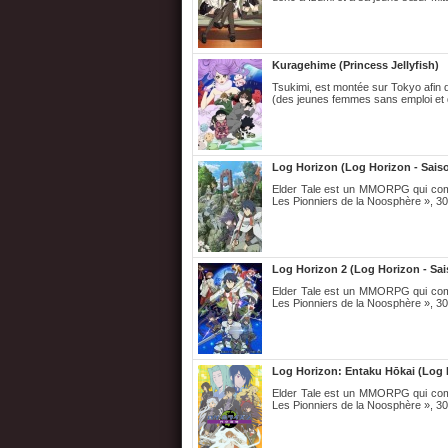
Kuragehime (Princess Jellyfish)
Tsukimi, est montée sur Tokyo afin de
(des jeunes femmes sans emploi et q
Log Horizon (Log Horizon - Saiso
Elder Tale est un MMORPG qui compte
Les Pionniers de la Noosphère », 30
Log Horizon 2 (Log Horizon - Sai
Elder Tale est un MMORPG qui compte
Les Pionniers de la Noosphère », 30
Log Horizon: Entaku Hōkai (Log 
Elder Tale est un MMORPG qui compte
Les Pionniers de la Noosphère », 30