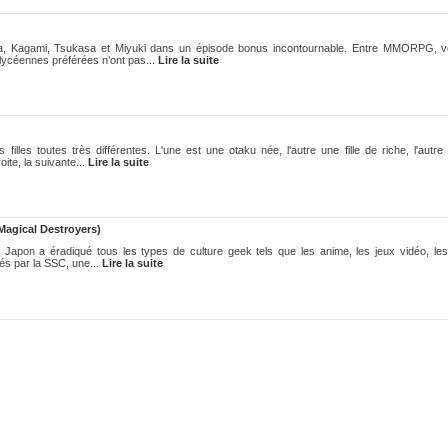
a, Kagami, Tsukasa et Miyuki dans un épisode bonus incontournable. Entre MMORPG, vol
lycéennes préférées n’ont pas...
Lire la suite
lles toutes très différentes. L'une est une otaku née, l'autre une fille de riche, l'autr
ite, la suivante...
Lire la suite
Magical Destroyers)
Japon a éradiqué tous les types de culture geek tels que les anime, les jeux vidéo, le
és par la SSC, une...
Lire la suite