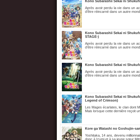
Kono Subarashii Sekai ni Shuku
Après avoir perdu la vie dans un ac
d’être réincarné dans un autre mond
Kono Subarashii Sekai ni Shuku
STAGE-)
Après avoir perdu la vie dans un ac
d’être réincarné dans un autre mond
Kono Subarashii Sekai ni Shukuf
Après avoir perdu la vie dans un ac
d’être réincarné dans un autre mond
Kono Subarashii Sekai ni Shuku
Legend of Crimson)
Les Mages écarlates, le clan dont M
Mais lorsque cette dernière reçoit un
Kore ga Watashi no Goshujin-sam
Yoshitaka, 14 ans, devenu millionna
donc à Izumi et à sa jeune sœur Mits