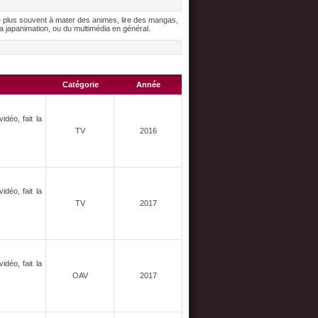
e plus souvent à mater des animes, lire des mangas,
 japanimation, ou du multimédia en général.
Catégorie
Année
déo, fait la
TV
2016
déo, fait la
TV
2017
déo, fait la
OAV
2017