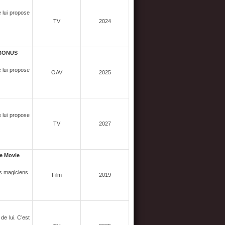
e lui propose
TV
2024
 -BONUS
e lui propose
OAV
2025
e lui propose
TV
2027
e Movie
ts magiciens.
Film
2019
e lui. C’est