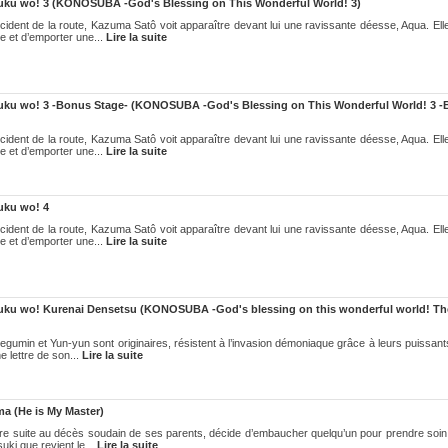
fuku wo! 3 (KONOSUBA -God's Blessing on This Wonderful World! 3)
cident de la route, Kazuma Satô voit apparaître devant lui une ravissante déesse, Aqua. Ell
e et d’emporter une...
Lire la suite
fuku wo! 3 -Bonus Stage- (KONOSUBA -God's Blessing on This Wonderful World! 3
cident de la route, Kazuma Satô voit apparaître devant lui une ravissante déesse, Aqua. Ell
e et d’emporter une...
Lire la suite
uku wo! 4
cident de la route, Kazuma Satô voit apparaître devant lui une ravissante déesse, Aqua. Ell
e et d’emporter une...
Lire la suite
fuku wo! Kurenai Densetsu (KONOSUBA -God's blessing on this wonderful world! Th
egumin et Yun-yun sont originaires, résistent à l’invasion démoniaque grâce à leurs puissan
e lettre de son...
Lire la suite
a (He is My Master)
ire suite au décès soudain de ses parents, décide d’embaucher quelqu’un pour prendre soin d
uki que revient le...
Lire la suite