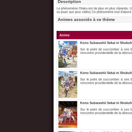
Description
Le phénomène Otaku est de plus en plus répandu. Un 
ou jouer aux jeux vidéo) Ce phénomène tout d'abord 
Animes associés à ce thème
Anime
Kono Subarashii Sekai ni Shukuf
Sur le point de succomber à ses bl
rencontre providentielle de la déesse
Kono Subarashii Sekai ni Shukuf
Sur le point de succomber à ses bl
rencontre providentielle de la déesse
Kono Subarashii Sekai ni Shukuf
Sur le point de succomber à ses bl
rencontre providentielle de la déesse