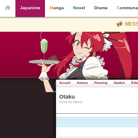
Japanime
Manga
Novel
Drama
Communa
MESS
Accueil
Animes
Planning
Studios
Édit
Otaku
Fiche de thème