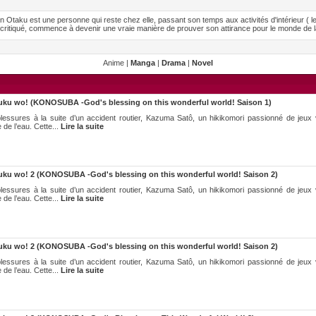
Otaku est une personne qui reste chez elle, passant son temps aux activités d'intérieur ( l
critiqué, commence à devenir une vraie manière de prouver son attirance pour le monde de la
Anime |
Manga
|
Drama
|
Novel
uku wo! (KONOSUBA -God's blessing on this wonderful world! Saison 1)
essures à la suite d’un accident routier, Kazuma Satô, un hikikomori passionné de jeux vi
 de l’eau. Cette...
Lire la suite
uku wo! 2 (KONOSUBA -God's blessing on this wonderful world! Saison 2)
essures à la suite d’un accident routier, Kazuma Satô, un hikikomori passionné de jeux vi
 de l’eau. Cette...
Lire la suite
uku wo! 2 (KONOSUBA -God's blessing on this wonderful world! Saison 2)
essures à la suite d’un accident routier, Kazuma Satô, un hikikomori passionné de jeux vi
 de l’eau. Cette...
Lire la suite