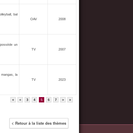
leyball, bal
OAV
2008
e possède un
TV
2007
s mangas, la
TV
2023
«
<
3
4
5
6
7
>
»
< Retour à la liste des thèmes