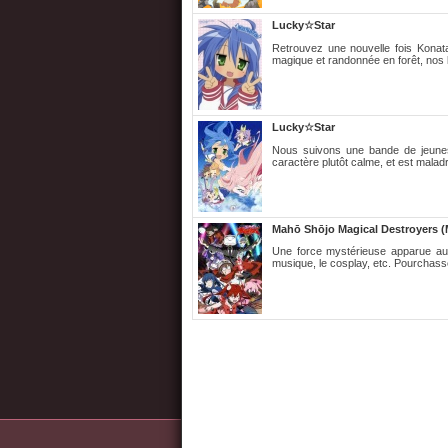
Lucky☆Star
Retrouvez une nouvelle fois Konat
magique et randonnée en forêt, nos 
Lucky☆Star
Nous suivons une bande de jeunes fi
caractère plutôt calme, et est maladro
Mahō Shōjo Magical Destroyers (
Une force mystérieuse apparue au 
musique, le cosplay, etc. Pourchass