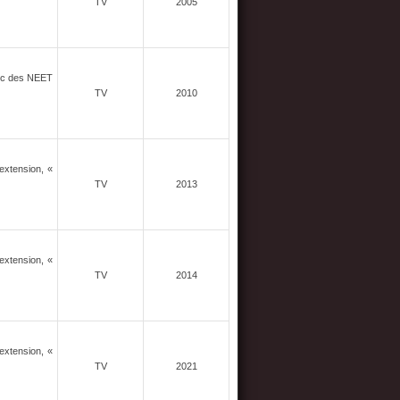
TV
2005
avec des NEET
TV
2010
extension, «
TV
2013
extension, «
TV
2014
extension, «
TV
2021