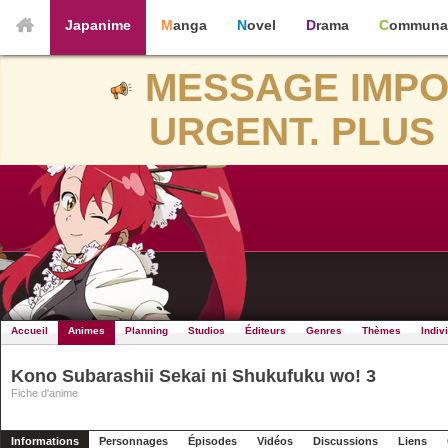
Japanime
Manga
Novel
Drama
Communa
MESSAGE IMPO
URGENT. PLUS 
Accueil
Animes
Planning
Studios
Éditeurs
Genres
Thèmes
Indiv
Kono Subarashii Sekai ni Shukufuku wo! 3
Fiche d'anime
Informations
Personnages
Épisodes
Vidéos
Discussions
Liens