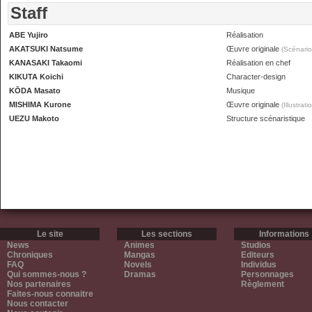
Staff
ABE Yujiro
Réalisation
AKATSUKI Natsume
Œuvre originale
(Scénario
KANASAKI Takaomi
Réalisation en chef
KIKUTA Koichi
Character-design
KŌDA Masato
Musique
MISHIMA Kurone
Œuvre originale
(Illustrati
UEZU Makoto
Structure scénaristique
Le site
Les sections
Informations
News
Animes
Studios
Chroniques
Mangas
Editeurs
FAQ
Novels
Individus
Qui sommes-nous ?
Dramas
Personnages
Nos partenaires
Règlement
Faites-nous connaitre
Nous contacter