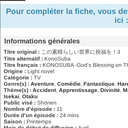
Pour compléter la fiche, vous d
ici 
Informations générales
Titre original :
この素晴らしい世界に祝福を！3
Titre alternatif :
KonoSuba
Titre français :
KONOSUBA -God's Blessing on Thi
Origine :
Light novel
Catégorie :
TV
Genre(s) :
Aventure
,
Comédie
,
Fantastique
,
Har
Thème(s) :
Accident
,
Apprentissage
,
Divinité
,
M
Isekai
,
Otaku
Public visé :
Shōnen
Nombre d'épisode :
11
Durée d'un épisode :
24 mins
Saison :
Printemps
Mois de début de diffusion :
Avril