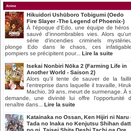
Anime
Hikuidori Ushūboro Tobigumi (Oedo
Fire Slayer -The Legend of Phoenix-)
À l'époque d'Edo, une équipe de héros
sauvé d'innombrables vies. Alors qu'u
série d'incendies criminels mystérie
plonge Edo dans le chaos, ces infatigabl
pompiers se précipitent pour...
Lire la suite
Isekai Nonbiri Nōka 2 (Farming Life in
Another World - Saison 2)
Alors qu’il tente de sauver de la failli
l’entreprise dans laquelle il travaille, Hiru
Machio, 39 ans, meurt de surmenage. À 
demande, une divinité lui offre l’opportunité 
renaître dans...
Lire la suite
Katainaka no Ossan, Ken Hijiri ni Naru 
Tada no Inaka no Kenjutsu Shihan dat
no ni, Taisei Shita Deshi Tachi ga Ore