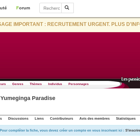
uté
Forum
AGE IMPORTANT : RECRUTEMENT URGENT. PLUS D'INF
eurs
Genres
Thèmes
Individus
Personnages
 Yumeginga Paradise
s
Discussions
Liens
Contributeurs
Avis des membres
Statistiques
Pour compléter la fiche, vous devez créer un compte en vous inscrivant ici :
S'inscrir