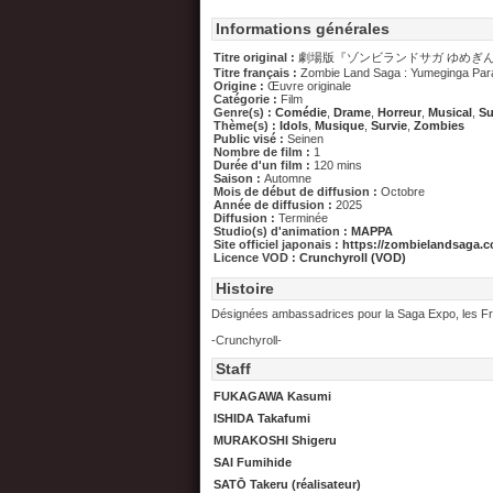
Informations générales
Titre original :
劇場版『ゾンビランドサガ ゆめぎ
Titre français :
Zombie Land Saga : Yumeginga Par
Origine :
Œuvre originale
Catégorie :
Film
Genre(s) :
Comédie
,
Drame
,
Horreur
,
Musical
,
Su
Thème(s) :
Idols
,
Musique
,
Survie
,
Zombies
Public visé :
Seinen
Nombre de film :
1
Durée d'un film :
120 mins
Saison :
Automne
Mois de début de diffusion :
Octobre
Année de diffusion :
2025
Diffusion :
Terminée
Studio(s) d'animation :
MAPPA
Site officiel japonais :
https://zombielandsaga.c
Licence VOD :
Crunchyroll (VOD)
Histoire
Désignées ambassadrices pour la Saga Expo, les Fra
-Crunchyroll-
Staff
FUKAGAWA Kasumi
ISHIDA Takafumi
MURAKOSHI Shigeru
SAI Fumihide
SATŌ Takeru (réalisateur)