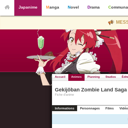
Japanime
Manga
Novel
Drama
Communa
MESS
Accueil
Animes
Planning
Studios
Édit
Gekijōban Zombie Land Saga
Fiche d'anime
Informations
Personnages
Films
Vidéo