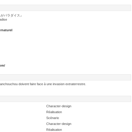
んがパラダイス』
adise
rnaturel
om/
nchouchou doivent faire face à une invasion extraterrestre.
Character-design
Réalisation
Scénario
Character-design
Réalisation