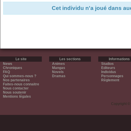
Cet individu n'a joué dans a
Le site
Les sections
Informations
News
Animes
Studios
Chroniques
Mangas
Editeurs
FAQ
Novels
Individus
Qui sommes-nous ?
Dramas
Personnages
Nos partenaires
Règlement
Faites-nous connaitre
Nous contacter
Nous soutenir
Mentions légales
Copyright ©