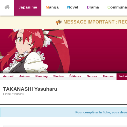
Japanime
Manga
Novel
Drama
Communa
MESSAGE IMPORTANT : REC
Accueil
Animes
Planning
Studios
Éditeurs
Genres
Thèmes
Indiv
TAKANASHI Yasuharu
Fiche d'individu
Pour compléter la fiche, vous deve