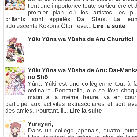
tient une importance toute particulière et 
premier plan où les artistes les pl
brillants sont appelés Dai Stars. La jeu
adolescente Kokona Ôtori rêve...
Lire la suite
Yūki Yūna wa Yūsha de Aru Churutto!
Yūki Yūna wa Yūsha de Aru: Dai-Mank
no Shō
Yûna Yûki est une collégienne tout à fa
ordinaire. Ponctuelle, elle se lève chaq
matin à la même heure, va en cour
participe aux activités extrascolaires et sort av
des amies. Pourtant, il...
Lire la suite
Yuruyuri,
Dans un collège japonais, quatre jeun