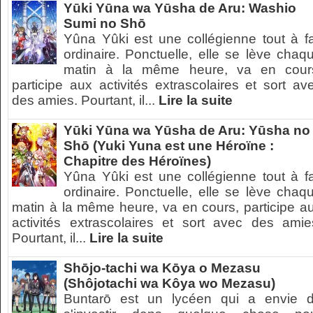
Yūki Yūna wa Yūsha de Aru: Washio
Sumi no Shō
Yûna Yûki est une collégienne tout à fa
ordinaire. Ponctuelle, elle se lève chaq
matin à la même heure, va en cour
participe aux activités extrascolaires et sort av
des amies. Pourtant, il...
Lire la suite
Yūki Yūna wa Yūsha de Aru: Yūsha no
Shō (Yuki Yuna est une Héroïne :
Chapitre des Héroïnes)
Yûna Yûki est une collégienne tout à fa
ordinaire. Ponctuelle, elle se lève chaq
matin à la même heure, va en cours, participe a
activités extrascolaires et sort avec des amie
Pourtant, il...
Lire la suite
Shōjo-tachi wa Kōya o Mezasu
(Shôjotachi wa Kôya wo Mezasu)
Buntarō est un lycéen qui a envie 