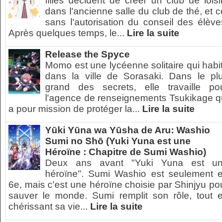
filles décident de créer un club de loisi
dans l'ancienne salle du club de thé, et c
sans l'autorisation du conseil des élève
Après quelques temps, le...
Lire la suite
Release the Spyce
Momo est une lycéenne solitaire qui habi
dans la ville de Sorasaki. Dans le pl
grand des secrets, elle travaille po
l'agence de renseignements Tsukikage q
a pour mission de protéger la...
Lire la suite
Yūki Yūna wa Yūsha de Aru: Washio
Sumi no Shō (Yuki Yuna est une
Héroïne : Chapitre de Sumi Washio)
Deux ans avant "Yuki Yuna est u
héroïne". Sumi Washio est seulement 
6e, mais c'est une héroïne choisie par Shinjyu po
sauver le monde. Sumi remplit son rôle, tout 
chérissant sa vie...
Lire la suite