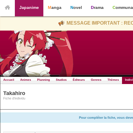
Japanime
Manga
Novel
Drama
Communa
MESSAGE IMPORTANT : REC
Accueil
Animes
Planning
Studios
Éditeurs
Genres
Thèmes
Indiv
Takahiro
Fiche d'individu
Pour compléter la fiche, vous deve