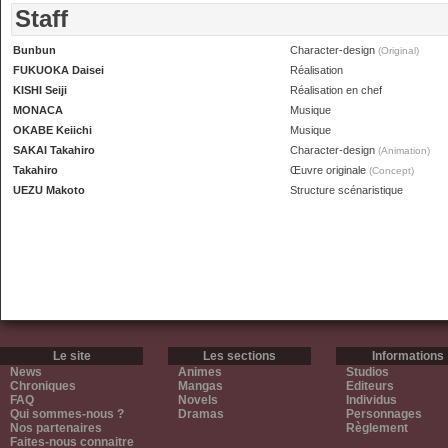
Staff
Bunbun
Character-design
(Original)
FUKUOKA Daisei
Réalisation
KISHI Seiji
Réalisation en chef
MONACA
Musique
OKABE Keiichi
Musique
SAKAI Takahiro
Character-design
(Animation)
Takahiro
Œuvre originale
(Concept)
UEZU Makoto
Structure scénaristique
Le site
Les sections
Informations
News
Animes
Studios
Chroniques
Mangas
Editeurs
FAQ
Novels
Individus
Qui sommes-nous ?
Dramas
Personnages
Nos partenaires
Règlement
Faites-nous connaitre