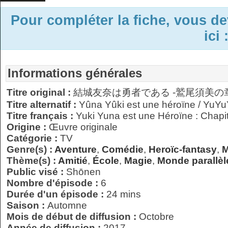
Pour compléter la fiche, vous d
ici 
Informations générales
Titre original :
結城友奈は勇者である -鷲尾須美の
Titre alternatif :
Yûna Yûki est une héroïne / YuY
Titre français :
Yuki Yuna est une Héroïne : Chap
Origine :
Œuvre originale
Catégorie :
TV
Genre(s) :
Aventure
,
Comédie
,
Heroïc-fantasy
,
M
Thème(s) :
Amitié
,
École
,
Magie
,
Monde parallèle
Public visé :
Shōnen
Nombre d'épisode :
6
Durée d'un épisode :
24 mins
Saison :
Automne
Mois de début de diffusion :
Octobre
Année de diffusion :
2017