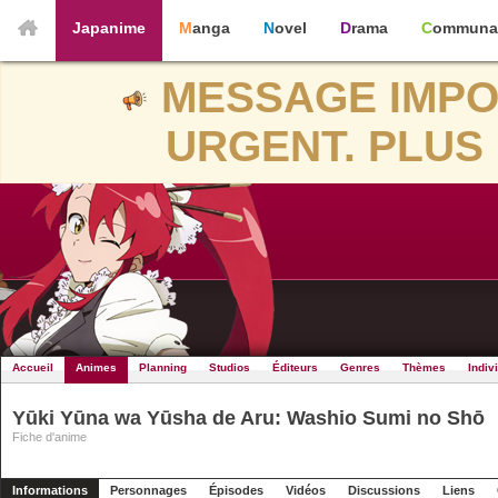
Japanime
Manga
Novel
Drama
Communa
MESSAGE IMPO
URGENT. PLUS 
Accueil
Animes
Planning
Studios
Éditeurs
Genres
Thèmes
Indiv
Yūki Yūna wa Yūsha de Aru: Washio Sumi no Shō
Fiche d'anime
Informations
Personnages
Épisodes
Vidéos
Discussions
Liens