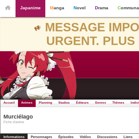
Japanime
Manga
Novel
Drama
Communa
MESSAGE IMPO
URGENT. PLUS 
Accueil
Animes
Planning
Studios
Éditeurs
Genres
Thèmes
Indiv
Murciélago
Fiche d'anime
Informations
Personnages
Épisodes
Vidéos
Discussions
Liens