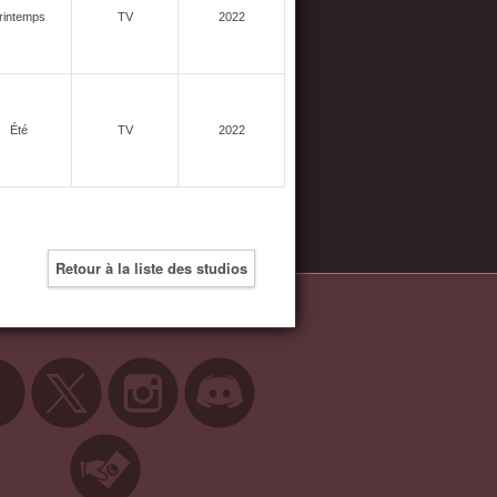
rintemps
TV
2022
Été
TV
2022
Retour à la liste des studios