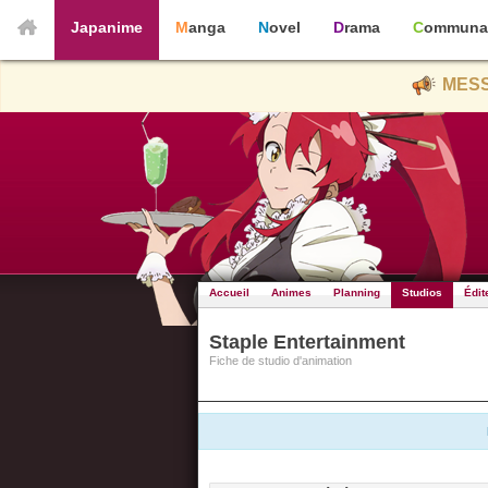
Japanime
Manga
Novel
Drama
Communa
MESS
Accueil
Animes
Planning
Studios
Édit
Staple Entertainment
Fiche de studio d'animation