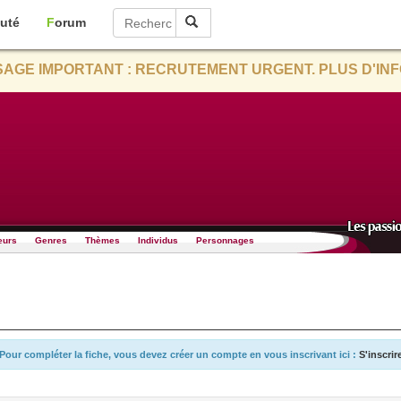
uté
Forum
AGE IMPORTANT : RECRUTEMENT URGENT. PLUS D'INF
eurs
Genres
Thèmes
Individus
Personnages
Pour compléter la fiche, vous devez créer un compte en vous inscrivant ici :
S'inscrir