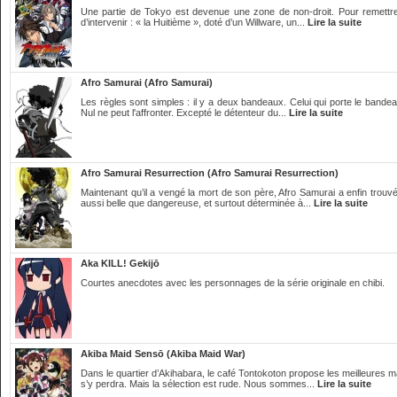
Une partie de Tokyo est devenue une zone de non-droit. Pour remettre
d’intervenir : « la Huitième », doté d’un Willware, un...
Lire la suite
Afro Samurai (Afro Samurai)
Les règles sont simples : il y a deux bandeaux. Celui qui porte le bandeau 
Nul ne peut l'affronter. Excepté le détenteur du...
Lire la suite
Afro Samurai Resurrection (Afro Samurai Resurrection)
Maintenant qu’il a vengé la mort de son père, Afro Samurai a enfin trouvé
aussi belle que dangereuse, et surtout déterminée à...
Lire la suite
Aka KILL! Gekijō
Courtes anecdotes avec les personnages de la série originale en chibi.
Akiba Maid Sensō (Akiba Maid War)
Dans le quartier d’Akihabara, le café Tontokoton propose les meilleures mai
s’y perdra. Mais la sélection est rude. Nous sommes...
Lire la suite