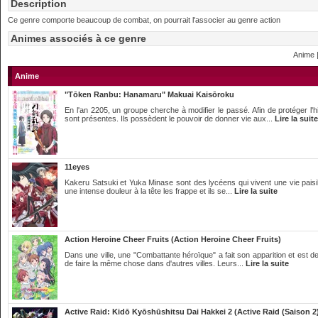
Description
Ce genre comporte beaucoup de combat, on pourrait l'associer au genre action
Animes associés à ce genre
Anime 
Anime
"Tōken Ranbu: Hanamaru" Makuai Kaisōroku
En l'an 2205, un groupe cherche à modifier le passé. Afin de protéger 
sont présentes. Ils possèdent le pouvoir de donner vie aux...
Lire la suite
11eyes
Kakeru Satsuki et Yuka Minase sont des lycéens qui vivent une vie paisib
une intense douleur à la tête les frappe et ils se...
Lire la suite
Action Heroine Cheer Fruits (Action Heroine Cheer Fruits)
Dans une ville, une "Combattante héroïque" a fait son apparition et est d
de faire la même chose dans d'autres villes. Leurs...
Lire la suite
Active Raid: Kidō Kyōshūshitsu Dai Hakkei 2 (Active Raid (Saison 2