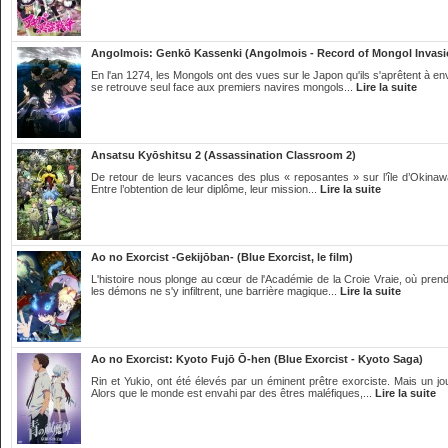
Angolmois: Genkō Kassenki (Angolmois - Record of Mongol Invasi
En l'an 1274, les Mongols ont des vues sur le Japon qu'ils s'aprêtent à env
se retrouve seul face aux premiers navires mongols...
Lire la suite
Ansatsu Kyōshitsu 2 (Assassination Classroom 2)
De retour de leurs vacances des plus « reposantes » sur l’île d’Okinaw
Entre l’obtention de leur diplôme, leur mission...
Lire la suite
Ao no Exorcist -Gekijōban- (Blue Exorcist, le film)
L'histoire nous plonge au cœur de l'Académie de la Croie Vraie, où prend 
les démons ne s'y infiltrent, une barrière magique...
Lire la suite
Ao no Exorcist: Kyoto Fujō Ō-hen (Blue Exorcist - Kyoto Saga)
Rin et Yukio, ont été élevés par un éminent prêtre exorciste. Mais un jo
Alors que le monde est envahi par des êtres maléfiques,...
Lire la suite