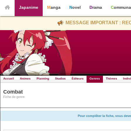
Japanime
Manga
Novel
Drama
Communa
MESSAGE IMPORTANT : REC
Accueil
Animes
Planning
Studios
Éditeurs
Genres
Thèmes
Indiv
Combat
Fiche de genre
Pour compléter la fiche, vous deve