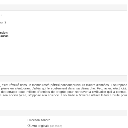
 2
ur 2
ction
Survie
 s'est réveillé dans un monde resté pétrifié pendant plusieurs milliers d'années. Il se repose
ierre en s'entourant d'alliés qui le soutiennent dans sa démarche. Feu, acier, électricité,
de rattraper deux millions d'années de progrès pour retrouver la civilisation qu'il a connue.
son ancien lycée, s'oppose à la science. Il souhaite à l'inverse utiliser la force brute pour
Direction sonore
Œuvre originale
(Dessins)