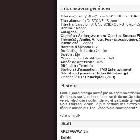
Informations générales
Titre original :
クターストーン SCIENCE FUTURE
Titre alternatif :
Dr STONE - Saison 4
Titre français :
Dr. STONE SCIENCE FUTURE - Co
Origine :
Manga
Catégorie :
TV
Genre(s) :
Action
,
Aventure
,
Combat
,
Science-Fi
Thème(s) :
Amitié
,
Amour
,
Post-apocalyptique
,
Public visé :
Shōnen
Nombre d'épisode :
12
Durée d'un épisode :
24 mins
Saison :
Été
Mois de début de diffusion :
Juillet
Année de diffusion :
2025
Diffusion :
Terminée
Studio(s) d'animation :
TMS Entertainment
Site officiel japonais :
https://dr-stone.jp/
Licence VOD :
Crunchyroll (VOD)
Histoire
Senku, jeune prodige animé par un esprit scientifique,
désormais sur la science pour sortir de cet âge de p
verre, téléphone mobile... Senku et sa bande tentent 
Mais Tsukasa Shishio, le plus costaud des élèves de 
bâtir un monde pur. Les Stone Wars commencent !
-Crunchyroll-
Staff
AKETAGAWA Jin
Boichi