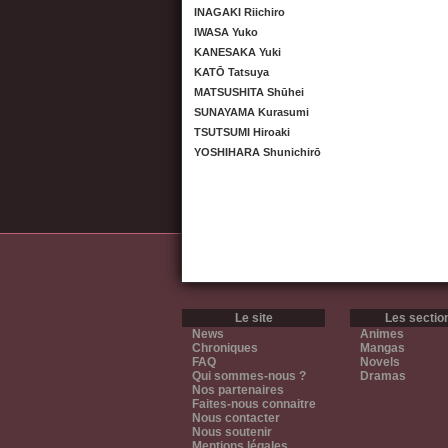
INAGAKI Riichiro
IWASA Yuko
KANESAKA Yuki
KATŌ Tatsuya
MATSUSHITA Shūhei
SUNAYAMA Kurasumi
TSUTSUMI Hiroaki
YOSHIHARA Shunichirō
Le site
Les sectio
News
Animes
Chroniques
Mangas
FAQ
Novels
Qui sommes-nous ?
Dramas
Nos partenaires
Faites-nous connaitre
Nous contacter
Nous soutenir
Mentions légales