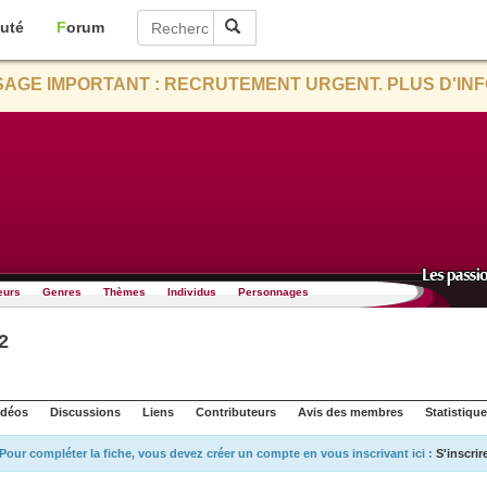
uté
Forum
AGE IMPORTANT : RECRUTEMENT URGENT. PLUS D'INF
eurs
Genres
Thèmes
Individus
Personnages
2
idéos
Discussions
Liens
Contributeurs
Avis des membres
Statistiqu
Pour compléter la fiche, vous devez créer un compte en vous inscrivant ici :
S'inscrir