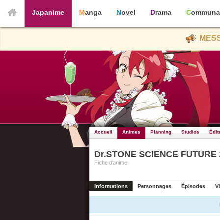
Japanime
Manga
Novel
Drama
Communa
MESS
Accueil
Animes
Planning
Studios
Édit
Dr.STONE SCIENCE FUTURE 
Fiche d'anime
Informations
Personnages
Épisodes
V