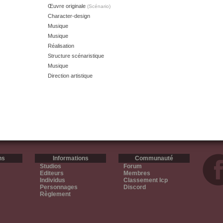
Œuvre originale
(Scénario)
Character-design
Musique
Musique
Réalisation
Structure scénaristique
Musique
Direction artistique
ns
Informations
Communauté
Studios
Forum
Editeurs
Membres
Individus
Classement Icp
Personnages
Discord
Règlement