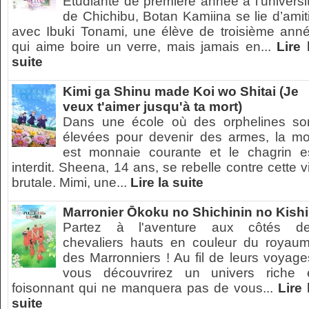
Étudiante de première année à l'universi
de Chichibu, Botan Kamiina se lie d’amit
avec Ibuki Tonami, une élève de troisième ann
qui aime boire un verre, mais jamais en...
Lire 
suite
Kimi ga Shinu made Koi wo Shitai (Je
veux t'aimer jusqu'à ta mort)
Dans une école où des orphelines so
élevées pour devenir des armes, la mo
est monnaie courante et le chagrin e
interdit. Sheena, 14 ans, se rebelle contre cette v
brutale. Mimi, une...
Lire la suite
Marronier Ōkoku no Shichinin no Kishi
Partez à l'aventure aux côtés d
chevaliers hauts en couleur du royau
des Marronniers ! Au fil de leurs voyage
vous découvrirez un univers riche 
foisonnant qui ne manquera pas de vous...
Lire 
suite