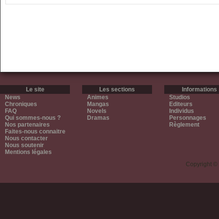
Le site
Les sections
Informations
News
Animes
Studios
Chroniques
Mangas
Editeurs
FAQ
Novels
Individus
Qui sommes-nous ?
Dramas
Personnages
Nos partenaires
Règlement
Faites-nous connaitre
Nous contacter
Nous soutenir
Mentions légales
Copyright ©