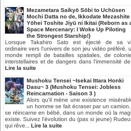
Mezametara Saikyō Sōbi to Uchūsen
Mochi Datta no de, Ikkodate Mezashite
Yōhei Toshite Jiyū ni Ikitai (Reborn as 
Space Mercenary: I Woke Up Piloting
the Strongest Starship!)
Lorsque Takahiro Sato est éjecté de sa v
ordinaire vers l'univers de son jeu vidéo préféré, 
monde rempli de batailles spatiales, de coloni
interstellaires et de dangers dans l'immensité de.
Lire la suite
Mushoku Tensei ~Isekai Ittara Honki
Dasu~ 3 (Mushoku Tensei: Jobless
Reincarnation - Saison 3 )
Alors qu'il mène une existence misérabl
un homme se fait écraser par un camion. 
se réincarne en bébé, dans un monde où la mag
existe. Suivez l’évolution du (pas si jeune) Rudeu
qui rêve...
Lire la suite