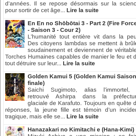
d'années. Il se repose désormais sur la scien
pour sortir de cet âge...
Lire la suite
En En no Shōbōtai 3 - Part 2 (Fire Forc
- Saison 3 - Cour 2)
L’humanité tout entière vit dans la peu
Des citoyens lambdas se mettent à brûl
soudainement et deviennent de véritabl
Torches Humaines capables de manier le feu et 
tout détruire sur leur...
Lire la suite
Golden Kamui 5 (Golden Kamui Saiso
finale)
Saichi Sugimoto, alias l’immortel,
retrouvé Ashirpa dans la préfectu
glaciale de Karafuto. Toujours en quête 
réponses, la jeune fille est témoin d’un incide
tragique, mais elle se...
Lire la suite
Hanazakari no Kimitachi e (Hana-Kimi)