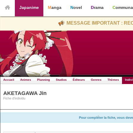
Japanime
Manga
Novel
Drama
Communa
MESSAGE IMPORTANT : REC
Accueil
Animes
Planning
Studios
Éditeurs
Genres
Thèmes
Indiv
AKETAGAWA Jin
Fiche d'individu
Pour compléter la fiche, vous deve