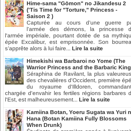
Hime-sama "Gōmon" no Jikandesu 2
('Tis Time for "Torture," Princess -
Saison 2 )
Capturée au cours d’une guerre p
l’armée des démons, la princesse 
l'armée impériale, pourtant dotée de sa mythiq
épée Excalibur, est emprisonnée. Son bourre
s’apprête alors à lui faire...
Lire la suite
Himekishi wa Barbaroi no Yome (The
Warrior Princess and the Barbaric King
Séraphina de Ravilant, la plus valeureu
des chevalières d'Occident, première ép
du royaume d'Illdoren, commandan
chargée d'envahir les fertiles régions barbares 
l'Est, est malheureusement...
Lire la suite
Kamiina Botan, Yoeru Sugata wa Yuri 
Hana (Botan Kamiina Fully Blossoms
When Drunk)