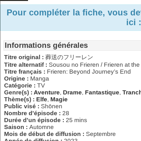
Pour compléter la fiche, vous d
ici 
Informations générales
Titre original :
葬送のフリーレン
Titre alternatif :
Sousou no Frieren / Frieren at the
Titre français :
Frieren: Beyond Journey’s End
Origine :
Manga
Catégorie :
TV
Genre(s) :
Aventure
,
Drame
,
Fantastique
,
Tranch
Thème(s) :
Elfe
,
Magie
Public visé :
Shōnen
Nombre d'épisode :
28
Durée d'un épisode :
25 mins
Saison :
Automne
Mois de début de diffusion :
Septembre
Année de diffusion :
2023