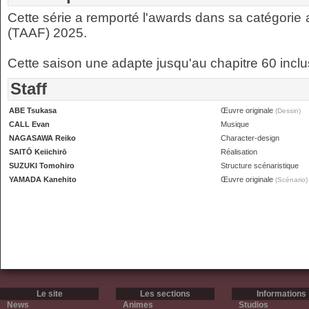
Cette série a remporté l'awards dans sa catégorie
(TAAF) 2025.
Cette saison une adapte jusqu'au chapitre 60 inclu
Staff
ABE Tsukasa
Œuvre originale
(Dessin)
CALL Evan
Musique
NAGASAWA Reiko
Character-design
SAITŌ Keiichirō
Réalisation
SUZUKI Tomohiro
Structure scénaristique
YAMADA Kanehito
Œuvre originale
(Scénario)
Le site
Les sections
Informations
News
Animes
Studios