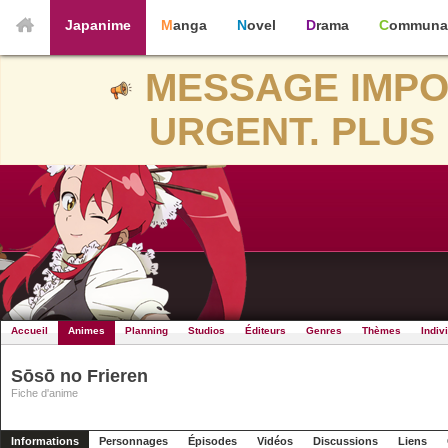
Japanime
Manga
Novel
Drama
Communa
MESSAGE IMPO
URGENT. PLUS 
Accueil
Animes
Planning
Studios
Éditeurs
Genres
Thèmes
Indiv
Sōsō no Frieren
Fiche d'anime
Informations
Personnages
Épisodes
Vidéos
Discussions
Liens