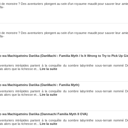
t de monstre ? Des aventuriers plongent au sein d'un royaume maudit pour sauver leur amie
lix-
t de monstre ? Des aventuriers plongent au sein d'un royaume maudit pour sauver leur amie
lix-
a Machigatteiru Darōka (DanMachi : Familia Myth / Is It Wrong to Try to Pick Up Girl
aventuriers intrépides partent à la conquête du sombre labyrinthe sous-terrain nommé 
is alors que la richesse et...
Lire la suite
wa Machigatteiru Darōka (DanMachi : Familia Myth)
aventuriers intrépides partent à la conquête du sombre labyrinthe sous-terrain nommé 
is alors que la richesse et...
Lire la suite
 wa Machigatteiru Darōka (Danmachi Familia Myth II OVA)
aventuriers intrépides partent à la conquête du sombre labyrinthe sous-terrain nommé 
is alors que la richesse et...
Lire la suite