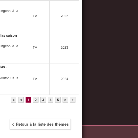
Dungeon à la
TV
2022
ias saison
Dungeon à la
TV
2023
ias -
Dungeon à la
TV
2024
«
<
1
2
3
4
5
>
»
< Retour à la liste des thèmes