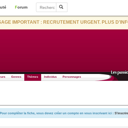
uté
Forum
AGE IMPORTANT : RECRUTEMENT URGENT. PLUS D'INF
eurs
Genres
Thèmes
Individus
Personnages
Pour compléter la fiche, vous devez créer un compte en vous inscrivant ici :
S'inscrir