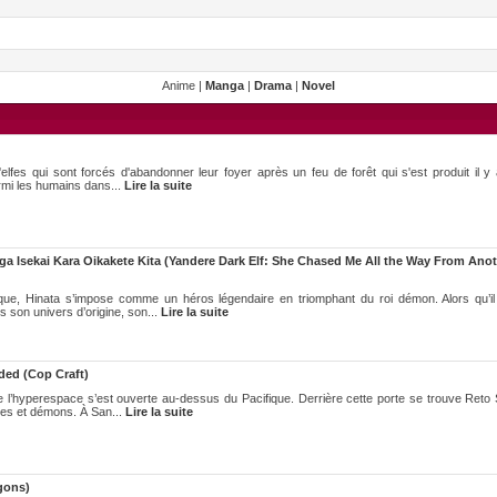
Anime |
Manga
|
Drama
|
Novel
'elfes qui sont forcés d'abandonner leur foyer après un feu de forêt qui s'est produit il y
rmi les humains dans...
Lire la suite
ga Isekai Kara Oikakete Kita (Yandere Dark Elf: She Chased Me All the Way From Ano
ue, Hinata s’impose comme un héros légendaire en triomphant du roi démon. Alors qu’il
s son univers d’origine, son...
Lire la suite
ded (Cop Craft)
e l’hyperespace s’est ouverte au-dessus du Pacifique. Derrière cette porte se trouve Reto
fées et démons. À San...
Lire la suite
gons)