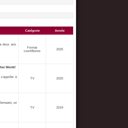
Catégorie
Année
 a deux ans.
Format
2025
court/Bonus
ther World!
 s’apprête à
TV
2025
 Semaani, un
TV
2019