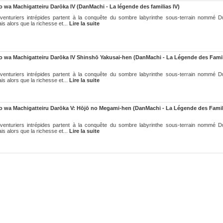
wa Machigatteiru Darōka IV (DanMachi - La légende des familias IV)
aventuriers intrépides partent à la conquête du sombre labyrinthe sous-terrain nommé 
is alors que la richesse et...
Lire la suite
wa Machigatteiru Darōka IV Shinshō Yakusai-hen (DanMachi - La Légende des Famil
aventuriers intrépides partent à la conquête du sombre labyrinthe sous-terrain nommé 
is alors que la richesse et...
Lire la suite
wa Machigatteiru Darōka V: Hōjō no Megami-hen (DanMachi - La Légende des Famil
aventuriers intrépides partent à la conquête du sombre labyrinthe sous-terrain nommé 
is alors que la richesse et...
Lire la suite