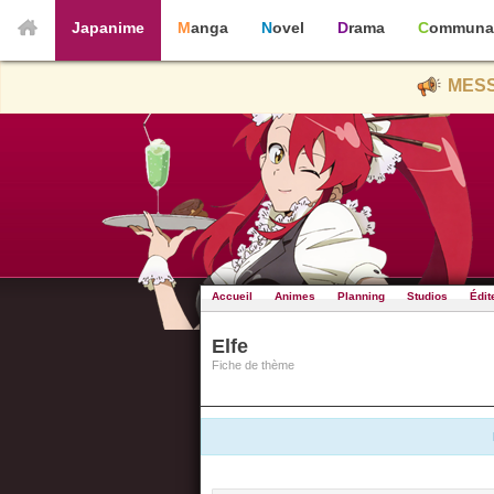
Japanime
Manga
Novel
Drama
Communa
MESS
Accueil
Animes
Planning
Studios
Édit
Elfe
Fiche de thème