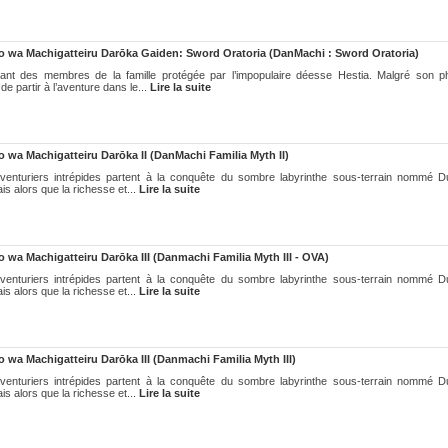
wa Machigatteiru Darōka Gaiden: Sword Oratoria (DanMachi : Sword Oratoria)
dant des membres de la famille protégée par l’impopulaire déesse Hestia. Malgré son 
 partir à l’aventure dans le...
Lire la suite
wa Machigatteiru Darōka II (DanMachi Familia Myth II)
aventuriers intrépides partent à la conquête du sombre labyrinthe sous-terrain nommé 
is alors que la richesse et...
Lire la suite
a Machigatteiru Darōka III (Danmachi Familia Myth III - OVA)
aventuriers intrépides partent à la conquête du sombre labyrinthe sous-terrain nommé 
is alors que la richesse et...
Lire la suite
a Machigatteiru Darōka III (Danmachi Familia Myth III)
aventuriers intrépides partent à la conquête du sombre labyrinthe sous-terrain nommé 
is alors que la richesse et...
Lire la suite