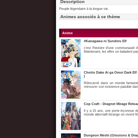
Description
Peuple légendaire à la longue vie.
Animes associés à ce thème
Anime
#Kanagawa ni Sunderu Elf
c'est l'histoire d'une communauté d
Maintenant, les elfes se baladent pa
Chotto Dake Ai ga Omoi Dark Elf 
)
Réincarné dans un monde fantastiq
retrouver son existence paisible dan
Cop Craft - Dragnet Mirage Reloa
Il y a 15 ans, une porte inconnue d
monde alternatif étrange où vivent 
Dungeon Meshi (Gloutons & Dra