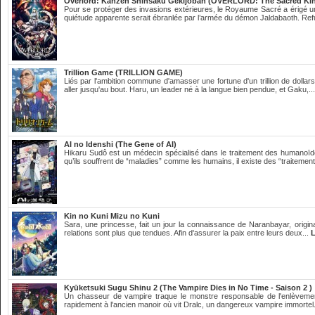
Overlord: Kanzen Shinsaku Gekijōban (OVERLORD: The Sacred K
Pour se protéger des invasions extérieures, le Royaume Sacré a érigé un
quiétude apparente serait ébranlée par l’armée du démon Jaldabaoth. Ref
Trillion Game (TRILLION GAME)
Liés par l'ambition commune d'amasser une fortune d'un trillion de dolla
aller jusqu'au bout. Haru, un leader né à la langue bien pendue, et Gaku,..
AI no Idenshi (The Gene of AI)
Hikaru Sudô est un médecin spécialisé dans le traitement des humanoïdes
qu’ils souffrent de “maladies” comme les humains, il existe des “traitement
Kin no Kuni Mizu no Kuni
Sara, une princesse, fait un jour la connaissance de Naranbayar, origina
relations sont plus que tendues. Afin d'assurer la paix entre leurs deux...
L
Kyūketsuki Sugu Shinu 2 (The Vampire Dies in No Time - Saison 2 )
Un chasseur de vampire traque le monstre responsable de l'enlèveme
rapidement à l'ancien manoir où vit Dralc, un dangereux vampire immortel.