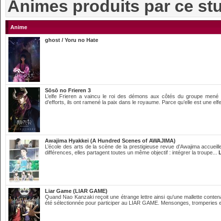
Animes produits par ce st
Anime
ghost / Yoru no Hate
Sōsō no Frieren 3
L’elfe Frieren a vaincu le roi des démons aux côtés du groupe mené
d’efforts, ils ont ramené la paix dans le royaume. Parce qu’elle est une elfe
Awajima Hyakkei (A Hundred Scenes of AWAJIMA)
L’école des arts de la scène de la prestigieuse revue d’Awajima accueille
différences, elles partagent toutes un même objectif : intégrer la troupe...
L
Liar Game (LIAR GAME)
Quand Nao Kanzaki reçoit une étrange lettre ainsi qu'une mallette contena
été sélectionnée pour participer au LIAR GAME. Mensonges, tromperies e