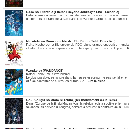
Sōsō no Frieren 2 (Frieren: Beyond Journey’s End - Saison 2)
L’elfe Frieren a vaincu le roi des démons aux côtés du groupe mené
d’efforts, ils ont ramené la paix dans le royaume. Parce qu’elle est une elfe
Nazotoki wa Dinner no Ato de (The Dinner Table Detective)
Reiko Hosho est la fille unique du PDG d’une grande entreprise mondia
identité derrière son emploi de jour en tant que jeune recrue de la police, 
Wandance (WANDANCE)
Kotani Kaboku veut être normal.
Le plus possible, se fondre dans Ia masse et surtout ne pas se faire re
et à se contenter de suivre Ies autres. Se...
Lire la suite
Chi. -Chikyū no Undō ni Tsuite- (Du mouvement de la Terre)
Dans l’Europe de la fin du Moyen Âge, la religion régit la société et le moi
sciences, au service du dogme, servent à prouver la centralité de la...
Lir