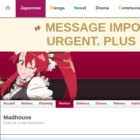
Japanime
Manga
Novel
Drama
Communa
MESSAGE IMPO
URGENT. PLUS 
Accueil
Animes
Planning
Studios
Éditeurs
Genres
Thèmes
Indiv
Madhouse
Fiche de studio d'animation