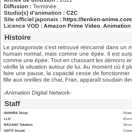
Diffusion :
Terminée
Studio(s) d'animation :
C2C
Site officiel japonais :
https://tenken-anime.com
Licence VOD :
Amazon Prime Video
,
Animation 
Histoire
Le protagoniste s'est retrouvé réincarné dans un
humain normal, mais comme une épée. Il est surpr
comme une épée. Tout en chassant les démons en util
vérifie la situation autour de lui. Au moment où il 
faire une pause, la capacité cesse de fonctionner.
fille aux oreilles de chat, Fran, apparaît soudain deva
-Animation Digital Network-
Staff
ISHIHIRA Shinji
Réalis
LLO
Œuvre
NAGANO Takahiro
Struct
SAITŌ Atsuki
Chara