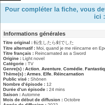
Pour compléter la fiche, vous d
ici 
Informations générales
Titre original :
転生したら剣でした
Titre alternatif :
Moi, quand je me réincarne en E
Titre français :
Reincarnated as a Sword
Origine :
Light novel
Catégorie :
TV
Genre(s) :
Action
,
Aventure
,
Comédie
,
Fantasti
Thème(s) :
Armes
,
Elfe
,
Réincarnation
Public visé :
Shōnen
Nombre d'épisode :
12
Durée d'un épisode :
24 mins
Saison :
Automne
Mois de début de diffusion :
Octobre
Année de diffusion :
2022