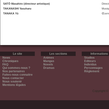
SATŌ Masahiro (directeur artistique)
Direct
TAKANASHI Yasuharu
Musiq
TANAKA Yū
Œuvre
Le site
Les sections
Informations
News
Animes
Studios
Chroniques
Mangas
Editeurs
FAQ
Novels
Individus
Qui sommes-nous ?
Dramas
Personnages
Nos partenaires
Règlement
Faites-nous connaitre
Nous contacter
Nous soutenir
Mentions légales
Copyright ©