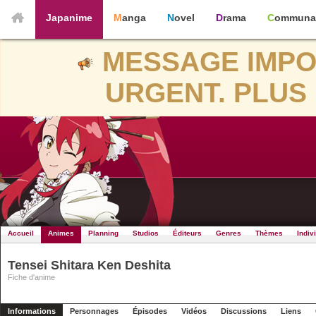
Japanime
Manga
Novel
Drama
Communa
MESSAGE IMPO
URGENT. PLUS 
Accueil
Animes
Planning
Studios
Éditeurs
Genres
Thèmes
Indiv
Tensei Shitara Ken Deshita
Fiche d'anime
Informations
Personnages
Épisodes
Vidéos
Discussions
Liens