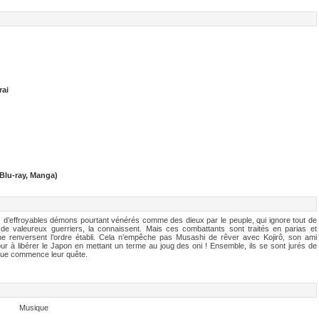
ai
 Blu-ray, Manga)
 d’effroyables démons pourtant vénérés comme des dieux par le peuple, qui ignore tout de
, de valeureux guerriers, la connaissent. Mais ces combattants sont traités en parias et
ne renversent l’ordre établi. Cela n’empêche pas Musashi de rêver avec Kojirô, son ami
ur à libérer le Japon en mettant un terme au joug des oni ! Ensemble, ils se sont jurés de
i que commence leur quête.
Musique