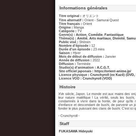
Informations générales
Titre original :
オリエント
Titre alternatif :
Orient - Samurai Quest
Titre français :
Orient
Origine :
Manga
Catégorie :
TV
Genre(s) :
Action
,
Comédie
,
Fantastique
Thème(s) :
Amitié
,
Arts martiaux
,
Divinité
,
Samur
Public visé :
Shōnen
Nombre d'épisode :
12
Durée d'un épisode :
23 mins
Saison :
Hiver
Mois de début de diffusion :
Janvier
Année de diffusion :
2022
Diffusion :
Terminée
Studio(s) d'animation :
A.C.G.T.
Site officiel japonais :
https://orient-anime.jp/
Licence physique :
Crunchyroll (ex Kazé) (DVD,
Licence VOD :
Crunchyroll (VOD)
Histoire
XVe siècle, Japon. Le monde est aux mains des oni,
leur nature maléfique ! La vérité, seuls les bushi
condamnés à vivre dans la honte, de peur qu’ils 
d’enfance et descendant de bushi, de parvenir un jo
fonder le plus puissant des clans de bushi. C’est ic
- Crunchyroll -
Staff
FUKASAWA Hideyuki