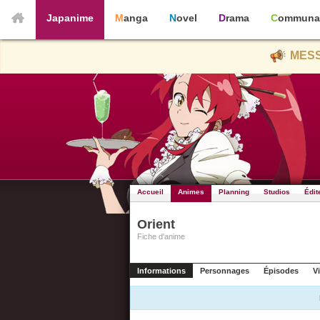
Japanime
Manga
Novel
Drama
Communa
MESS
Accueil
Animes
Planning
Studios
Édit
Orient
Fiche d'anime
Informations
Personnages
Épisodes
V