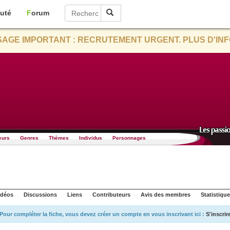
uté
Forum
AGE IMPORTANT : RECRUTEMENT URGENT. PLUS D'INF
eurs
Genres
Thèmes
Individus
Personnages
idéos
Discussions
Liens
Contributeurs
Avis des membres
Statistiqu
Pour compléter la fiche, vous devez créer un compte en vous inscrivant ici :
S'inscrir