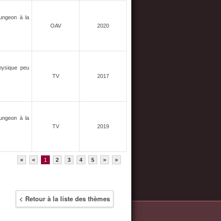
Dungeon à la
OAV
2020
physique peu
TV
2017
Dungeon à la
TV
2019
«
<
1
2
3
4
5
>
»
< Retour à la liste des thèmes