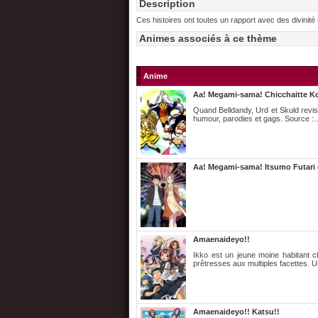
Description
Ces histoires ont toutes un rapport avec des divinité (
Animes associés à ce thème
Anime
Aa! Megami-sama! Chicchaitte Ko
Quand Belldandy, Urd et Skuld revisi
humour, parodies et gags. Source :.
Aa! Megami-sama! Itsumo Futari
Amaenaideyo!!
Ikko est un jeune moine habitant c
prêtresses aux multiples facettes. U
Amaenaideyo!! Katsu!!