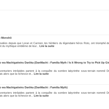
o Monshō
ées depuis que Loran et Carmen, les héritiers du légendaire héros Roto, ont triomphé d
t du mythique emblème de leur...
Lire la suite
a Machigatteiru Darōka (DanMachi : Familia Myth / Is It Wrong to Try to Pick Up Girl
aventuriers intrépides partent à la conquête du sombre labyrinthe sous-terrain nommé 
is alors que la richesse et...
Lire la suite
wa Machigatteiru Darōka (DanMachi : Familia Myth)
aventuriers intrépides partent à la conquête du sombre labyrinthe sous-terrain nommé 
is alors que la richesse et...
Lire la suite