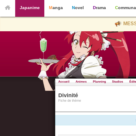
Japanime
Manga
Novel
Drama
Communa
MESS
Accueil
Animes
Planning
Studios
Édit
Divinité
Fiche de thème