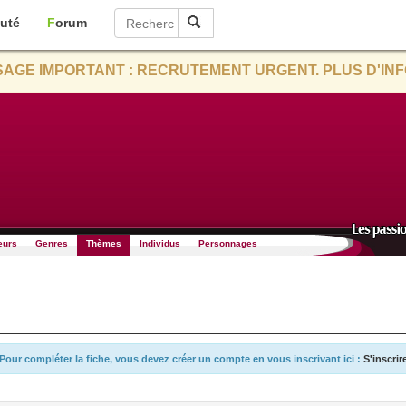
uté
Forum
AGE IMPORTANT : RECRUTEMENT URGENT. PLUS D'INF
eurs
Genres
Thèmes
Individus
Personnages
Pour compléter la fiche, vous devez créer un compte en vous inscrivant ici :
S'inscrir