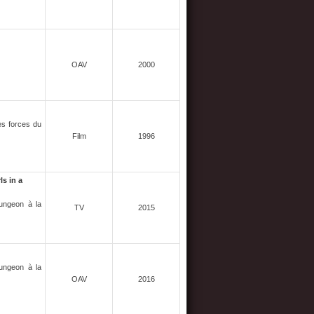
OAV
2000
es forces du
Film
1996
s in a
Dungeon à la
TV
2015
Dungeon à la
OAV
2016