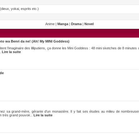
dieux, yokai, esprits etc.)
Anime |
Manga
|
Drama
|
Novel
to wa Benri da ne! (Ah! My MINI Goddess)
tent l’imaginaire des lilliputiens, ça donne les Mini Goddess : 48 mini sketches de 8 minutes
..
Lire la suite
 de
hez sa grand-mère, gérante d'un monastère. Il y fait ses études au milieu de nombreuse
n très grand pouvoir...
Lire la suite