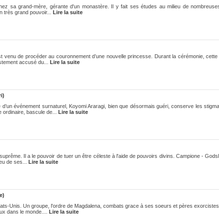
hez sa grand-mère, gérante d'un monastère. Il y fait ses études au milieu de nombreuse
n très grand pouvoir...
Lire la suite
st venu de procéder au couronnement d’une nouvelle princesse. Durant la cérémonie, cette 
ustement accusé du...
Lire la suite
i)
e d’un événement surnaturel, Koyomi Araragi, bien que désormais guéri, conserve les stigma
 ordinaire, bascule de...
Lire la suite
uprême. Il a le pouvoir de tuer un être céleste à l'aide de pouvoirs divins. Campione - Godsl
ieu de ses...
Lire la suite
e)
Etats-Unis. Un groupe, l'ordre de Magdalena, combats grace à ses soeurs et pères exorciste
eux dans le monde....
Lire la suite