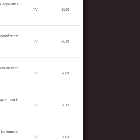
s apprenties
TV
2006
dernière est
TV
2013
tes de cette
TV
2009
ayer - est le
TV
2012
s les démons
TV
2003