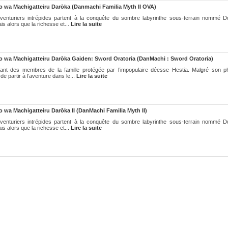
 wa Machigatteiru Darōka (Danmachi Familia Myth II OVA)
aventuriers intrépides partent à la conquête du sombre labyrinthe sous-terrain nommé 
is alors que la richesse et...
Lire la suite
wa Machigatteiru Darōka Gaiden: Sword Oratoria (DanMachi : Sword Oratoria)
dant des membres de la famille protégée par l’impopulaire déesse Hestia. Malgré son 
 partir à l’aventure dans le...
Lire la suite
wa Machigatteiru Darōka II (DanMachi Familia Myth II)
aventuriers intrépides partent à la conquête du sombre labyrinthe sous-terrain nommé 
is alors que la richesse et...
Lire la suite