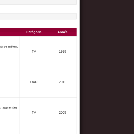
Catégorie
Année
 où se mêlent
TV
1998
OAD
2011
s apprenties
TV
2005