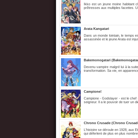
Ikko est un jeune moine habitant c
prêtresses aux multiples facettes. U
Arata Kangatari
Dans un monde lointain, le temps e
assassinée et le jeune Arata est inj
Bakemonogatari (Bakemonogatar
Devenu vampire malgré lui à la suit
transformation. Sa vie, en apparence
Campione!
Campione - Godslayer - est le chef s
seigneur. Il a le pouvoir de tuer un d
Chrono Crusade (Chrono Crusad
L'histoire se déroule en 1928, aux 
qui déferlent de plus en plus nombr