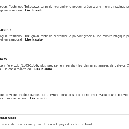
hogun, Yoshinobu Tokugawa, tente de reprendre le pouvoir grâce à une montre magique p
gi, un samourai...
Lire la suite
aison 2)
hogun, Yoshinobu Tokugawa, tente de reprendre le pouvoir grâce à une montre magique p
gi, un samourai...
Lire la suite
oheto
dant l'ère Edo (1603-1854), plus précisément pendant les dernières années de celle-ci. C
 Elle est le théâtre de...
Lire la suite
e provinces indépendantes qui se livrent entre elles une guerre impitoyable pour le pouvoir
se Isanami se voit...
Lire la suite
murai Soul)
r mission de ramener une jeune elfe dans le pays des elfes du Nord.