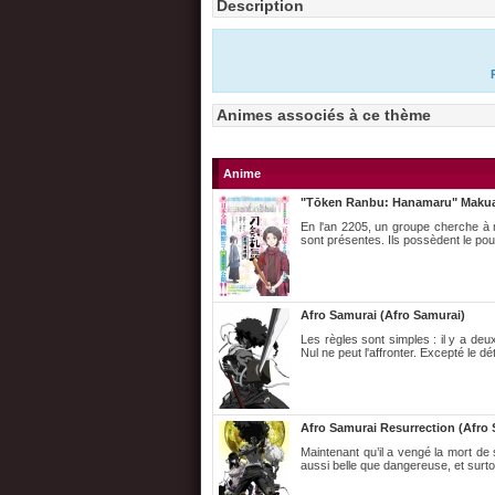
Description
Animes associés à ce thème
Anime
"Tōken Ranbu: Hanamaru" Makua
En l'an 2205, un groupe cherche à 
sont présentes. Ils possèdent le pou
Afro Samurai (Afro Samurai)
Les règles sont simples : il y a deux
Nul ne peut l'affronter. Excepté le dé
Afro Samurai Resurrection (Afro 
Maintenant qu’il a vengé la mort de 
aussi belle que dangereuse, et surto