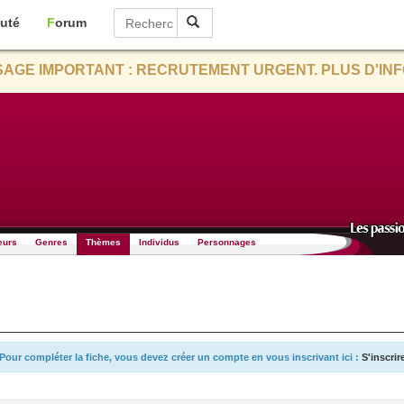
uté
Forum
AGE IMPORTANT : RECRUTEMENT URGENT. PLUS D'INF
eurs
Genres
Thèmes
Individus
Personnages
Pour compléter la fiche, vous devez créer un compte en vous inscrivant ici :
S'inscrir