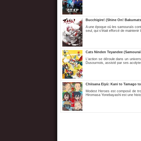
Bucchigire! (Shine On! Bakumat
A une époque où les samouraïs cont
seul, qui s'était efforcé de maintenir l
Cats Ninden Teyandee (Samouraï 
L'action se déroule dans un univer
Dusournois, assisté par ses acolyte
Chiisana Eiyū: Kani to Tamago t
Modest Heroes est composé de trois 
Hiromasa Yonebayashi est une histoi