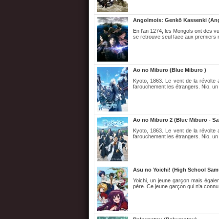
Angolmois: Genkō Kassenki (Ang
En l'an 1274, les Mongols ont des vue
se retrouve seul face aux premiers 
Ao no Miburo (Blue Miburo )
Kyoto, 1863. Le vent de la révolte 
farouchement les étrangers. Nio, un 
Ao no Miburo 2 (Blue Miburo - Sa
Kyoto, 1863. Le vent de la révolte 
farouchement les étrangers. Nio, un 
Asu no Yoichi! (High School Sam
Yoichi, un jeune garçon mais égal
père. Ce jeune garçon qui n'a connu