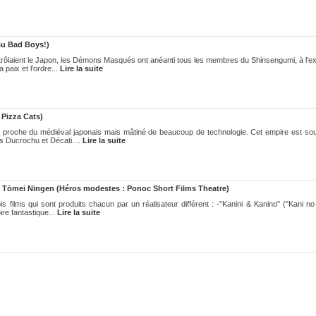
su Bad Boys!)
rôlaient le Japon, les Démons Masqués ont anéanti tous les membres du Shinsengumi, à l'ex
a paix et l'ordre...
Lire la suite
Pizza Cats)
s proche du médiéval japonais mais mâtiné de beaucoup de technologie. Cet empire est sou
s Ducrochu et Décati....
Lire la suite
o Tōmei Ningen (Héros modestes : Ponoc Short Films Theatre)
films qui sont produits chacun par un réalisateur différent : -"Kanini & Kanino" ("Kani no
re fantastique...
Lire la suite