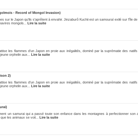
olmois - Record of Mongol Invasion)
s sur le Japon qu'ils s'aprêtent à envahir. Jinzaburô Kuchii est un samouraï exilé sur l'île de
navires mongols...
Lire la suite
attise les flammes d’un Japon en proie aux inégalités, dominé par la suprématie des natifs 
jeune orphelin aux...
Lire la suite
ison 2)
attise les flammes d’un Japon en proie aux inégalités, dominé par la suprématie des natifs 
jeune orphelin aux...
Lire la suite
urai)
ement un samurai qui a passé toute son enfance dans les montagnes à perfectionner son 
 que les animaux se voit...
Lire la suite