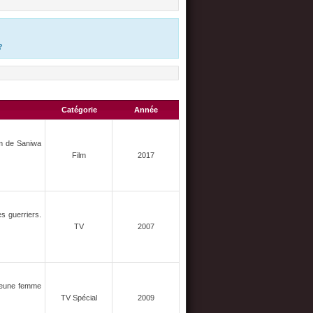
?
Catégorie
Année
om de Saniwa
Film
2017
es guerriers.
TV
2007
e jeune femme
TV Spécial
2009