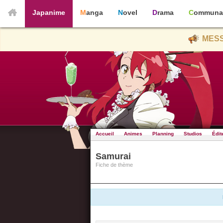
Japanime
Manga
Novel
Drama
Communa
MESS
Accueil
Animes
Planning
Studios
Édit
Samurai
Fiche de thème