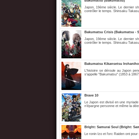
Bakumatsu (Bakumatsu)
Japon, 19ème siècle. Le dernier s
contrôler le temps. Shinsaku Takasu
Bakumatsu Crisis (Bakumatsu - S
Japon, 19ème siècle. Le dernier s
contrôler le temps. Shinsaku Takasu
Bakumatsu Kikansetsu Irohanih
L'histoire se déroule au Japon pen
s'appelle "Bakumatsu" (1853 à 1867).
Brave 10
Le Japon est divisé en une myriade d
n’épargne personne et même la dées
Bright: Samurai Soul (Bright: Sa
Le ronin Izo et l'orc Raiden ont pou