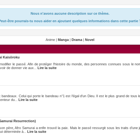
Nous n'avons aucune description sur ce thème.
Peut-être pourrais-tu nous aider en ajoutant quelques informations dans cette partie 
Anime |
Manga
|
Drama
|
Novel
i Kaisōroku
modifier le passé. Afin de protéger l'histoire du monde, des personnes connues sous le n
voir de donner vie aux...
Lire la suite
 bandeaux. Celui qui porte le bandeau n°1 est l'égal d'un Dieu. Il est le plus grand de tous l
tenteur du...
Lire la suite
Samurai Resurrection)
son père, Afro Samurai a enfin trouvé la paix. Mais le passé ressurgit sous les traits d’un
ut déterminée à...
Lire la suite