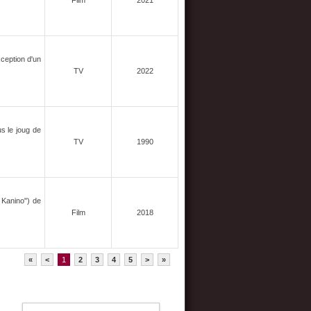
Film
2021
ception d'un
TV
2022
s le joug de
TV
1990
 Kanino") de
Film
2018
«
<
1
2
3
4
5
>
»