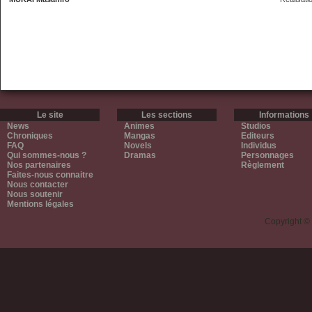
Le site
Les sections
Informations
News
Animes
Studios
Chroniques
Mangas
Editeurs
FAQ
Novels
Individus
Qui sommes-nous ?
Dramas
Personnages
Nos partenaires
Règlement
Faites-nous connaitre
Nous contacter
Nous soutenir
Mentions légales
Copyright ©