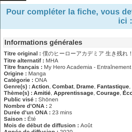
Pour compléter la fiche, vous d
ici 
Informations générales
Titre original :
僕のヒーローアカデミア 生き残れ
Titre alternatif :
MHA
Titre français :
My Hero Academia - Entraînement à
Origine :
Manga
Catégorie :
ONA
Genre(s) :
Action
,
Combat
,
Drame
,
Fantastique
,
Thème(s) :
Amitié
,
Apprentissage
,
Courage
,
Éco
Public visé :
Shōnen
Nombre d'ONA :
2
Durée d'un ONA :
23 mins
Saison :
Été
Mois de début de diffusion :
Août
Année de diffusion :
2020