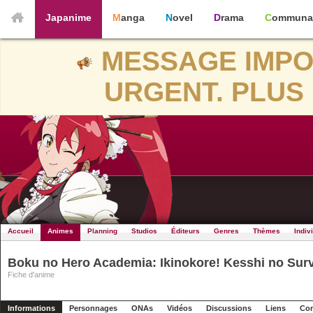
Japanime
Manga
Novel
Drama
Communa
MESSAGE IMPO
URGENT. PLUS 
Accueil
Animes
Planning
Studios
Éditeurs
Genres
Thèmes
Indiv
Boku no Hero Academia: Ikinokore! Kesshi no Sur
Fiche d'anime
Informations
Personnages
ONAs
Vidéos
Discussions
Liens
Con