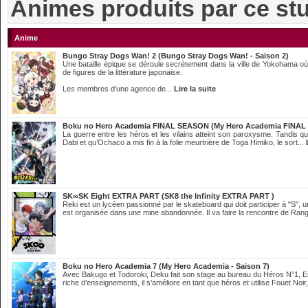
Animes produits par ce st
Anime
Bungo Stray Dogs Wan! 2 (Bungo Stray Dogs Wan! - Saison 2)
Une bataille épique se déroule secrètement dans la ville de Yokohama où 
de figures de la littérature japonaise.
Les membres d'une agence de...
Lire la suite
Boku no Hero Academia FINAL SEASON (My Hero Academia FINA
La guerre entre les héros et les vilains atteint son paroxysme. Tandis qu
Dabi et qu’Ochaco a mis fin à la folie meurtrière de Toga Himiko, le sort...
SK∞SK Eight EXTRA PART (SK8 the Infinity EXTRA PART )
Reki est un lycéen passionné par le skateboard qui doit participer à "S"
est organisée dans une mine abandonnée. Il va faire la rencontre de Rang
Boku no Hero Academia 7 (My Hero Academia - Saison 7)
Avec Bakugo et Todoroki, Deku fait son stage au bureau du Héros N°1, E
riche d’enseignements, il s’améliore en tant que héros et utilise Fouet Noir,