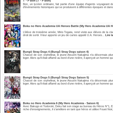
T・P Bon (T・P Bon)
Bon, un lycéen ordinaire, fait partie d'une équipe d'agents voyageant
d'événements historiques qui se produisent à différentes époques et dans
Boku no Hero Academia UA Heroes Battle (My Hero Academia UA He
L’élève de troisième année, Mirio Togata, rend visite aux élèves de la cla
droit de sortir. Il leur apporte un jeu de cartes appelé U.A. Heroes...
Lire l
Bungō Stray Dogs 4 (Bungô Stray Dogs saison 4)
Chassé de son orphelinat, le jeune Atsushi Nakajima n'a désormais plus
loger. Alors qu'il était affamé au bord d'une rivière, il aperçoit un homme qui
Bungō Stray Dogs 5 (Bungô Stray Dogs Saison 5)
Chassé de son orphelinat, le jeune Atsushi Nakajima n'a désormais plus
loger. Alors qu'il était affamé au bord d'une rivière, il aperçoit un homme qui
Boku no Hero Academia 6 (My Hero Academia - Saison 6)
Avec Bakugo et Todoroki, Deku fait son stage au bureau du Héros N°1, E
riche d’enseignements, il s’améliore en tant que héros et utilise Fouet Noir,