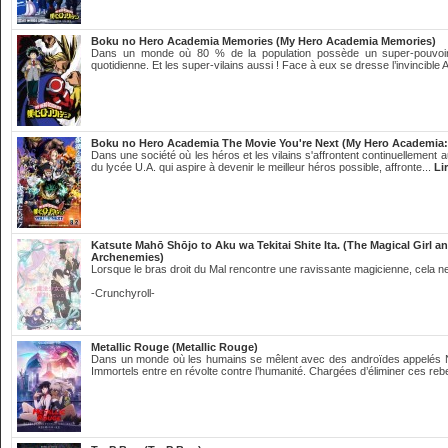
Boku no Hero Academia Memories (My Hero Academia Memories)
Dans un monde où 80 % de la population possède un super-pouvoir ap
quotidienne. Et les super-vilains aussi ! Face à eux se dresse l’invincible Al
Boku no Hero Academia The Movie You're Next (My Hero Academia: 
Dans une société où les héros et les vilains s'affrontent continuellement 
du lycée U.A. qui aspire à devenir le meilleur héros possible, affronte...
Li
Katsute Mahō Shōjo to Aku wa Tekitai Shite Ita. (The Magical Girl a
Archenemies)
Lorsque le bras droit du Mal rencontre une ravissante magicienne, cela n
-Crunchyroll-
Metallic Rouge (Metallic Rouge)
Dans un monde où les humains se mêlent avec des androïdes appelés 
Immortels entre en révolte contre l’humanité. Chargées d’éliminer ces reb