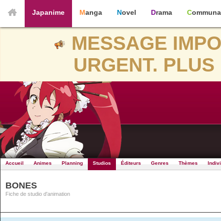
Japanime
Manga
Novel
Drama
Communa
MESSAGE IMPO
URGENT. PLUS 
Accueil
Animes
Planning
Studios
Éditeurs
Genres
Thèmes
Indiv
BONES
Fiche de studio d'animation