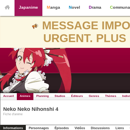
Japanime
Manga
Novel
Drama
Communa
MESSAGE IMPO
URGENT. PLUS 
Accueil
Animes
Planning
Studios
Éditeurs
Genres
Thèmes
Indiv
Neko Neko Nihonshi 4
Fiche d'anime
Informations
Personnages
Épisodes
Vidéos
Discussions
Liens