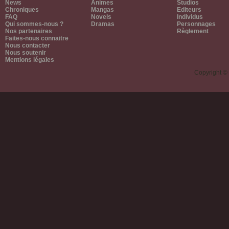
News
Animes
Studios
Chroniques
Mangas
Editeurs
FAQ
Novels
Individus
Qui sommes-nous ?
Dramas
Personnages
Nos partenaires
Règlement
Faites-nous connaitre
Nous contacter
Nous soutenir
Mentions légales
Copyright ©