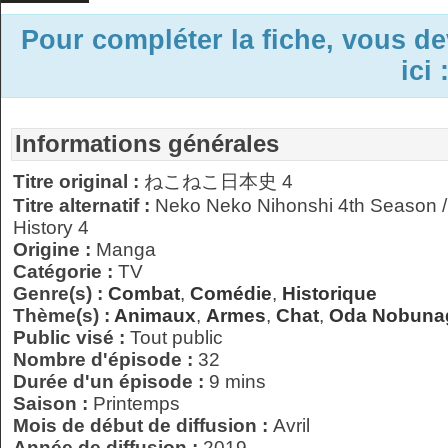
Pour compléter la fiche, vous d
ici 
Informations générales
Titre original :
ねこねこ日本史 4
Titre alternatif :
Neko Neko Nihonshi 4th Season
History 4
Origine :
Manga
Catégorie :
TV
Genre(s) :
Combat
,
Comédie
,
Historique
Thème(s) :
Animaux
,
Armes
,
Chat
,
Oda Nobuna
Public visé :
Tout public
Nombre d'épisode :
32
Durée d'un épisode :
9 mins
Saison :
Printemps
Mois de début de diffusion :
Avril
Année de diffusion :
2019