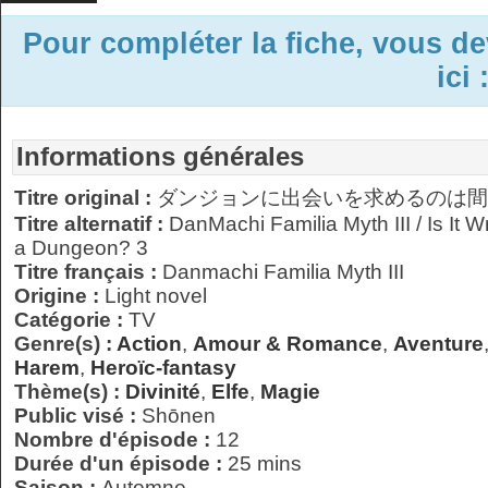
Pour compléter la fiche, vous d
ici 
Informations générales
Titre original :
ダンジョンに出会いを求めるのは間違
Titre alternatif :
DanMachi Familia Myth III / Is It W
a Dungeon? 3
Titre français :
Danmachi Familia Myth III
Origine :
Light novel
Catégorie :
TV
Genre(s) :
Action
,
Amour & Romance
,
Aventure
Harem
,
Heroïc-fantasy
Thème(s) :
Divinité
,
Elfe
,
Magie
Public visé :
Shōnen
Nombre d'épisode :
12
Durée d'un épisode :
25 mins
Saison :
Automne