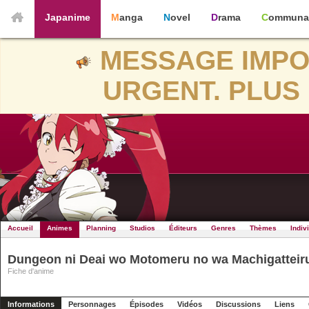
Japanime
Manga
Novel
Drama
Communa
MESSAGE IMPO
URGENT. PLUS 
Accueil
Animes
Planning
Studios
Éditeurs
Genres
Thèmes
Indiv
Dungeon ni Deai wo Motomeru no wa Machigatteiru 
Fiche d'anime
Informations
Personnages
Épisodes
Vidéos
Discussions
Liens