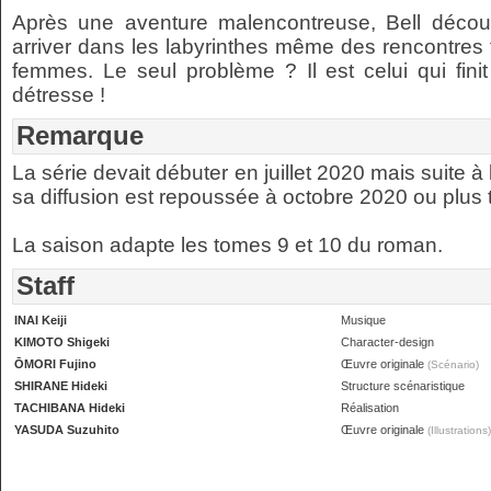
Après une aventure malencontreuse, Bell décou
arriver dans les labyrinthes même des rencontres 
femmes. Le seul problème ? Il est celui qui fini
détresse !
Remarque
La série devait débuter en juillet 2020 mais suite à
sa diffusion est repoussée à octobre 2020 ou plus 
La saison adapte les tomes 9 et 10 du roman.
Staff
INAI Keiji
Musique
KIMOTO Shigeki
Character-design
ŌMORI Fujino
Œuvre originale
(Scénario)
SHIRANE Hideki
Structure scénaristique
TACHIBANA Hideki
Réalisation
YASUDA Suzuhito
Œuvre originale
(Illustrations)