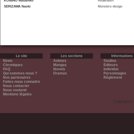
KOMINO Masahiko
Réalisation
SERIZAWA Naoki
Monsters-design
Le site
Les sections
Informations
News
Animes
Studios
Chroniques
Mangas
Editeurs
FAQ
Novels
Individus
Qui sommes-nous ?
Dramas
Personnages
Nos partenaires
Règlement
Faites-nous connaitre
Nous contacter
Nous soutenir
Mentions légales
Copyright ©