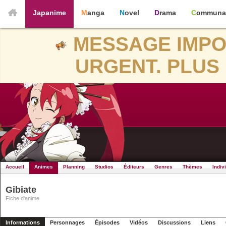
Japanime
Manga
Novel
Drama
Communa
MESSAGE IMPO
URGENT. PLUS 
Accueil
Animes
Planning
Studios
Éditeurs
Genres
Thèmes
Indiv
Gibiate
Fiche d'anime
Informations
Personnages
Épisodes
Vidéos
Discussions
Liens