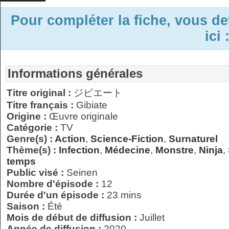
Pour compléter la fiche, vous d
ici 
Informations générales
Titre original :
ジビエート
Titre français :
Gibiate
Origine :
Œuvre originale
Catégorie :
TV
Genre(s) :
Action
,
Science-Fiction
,
Surnaturel
Thème(s) :
Infection
,
Médecine
,
Monstre
,
Ninja
,
temps
Public visé :
Seinen
Nombre d'épisode :
12
Durée d'un épisode :
23 mins
Saison :
Été
Mois de début de diffusion :
Juillet
Année de diffusion :
2020