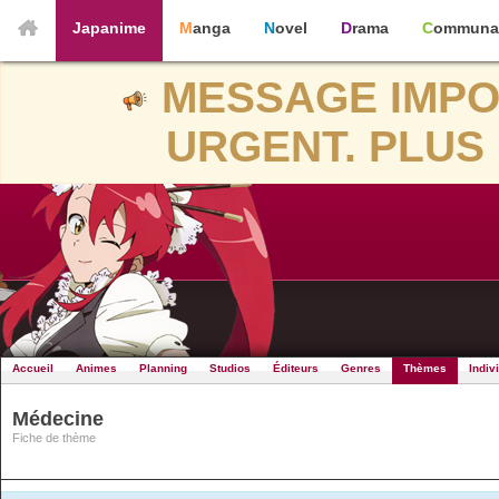
Japanime
Manga
Novel
Drama
Communa
MESSAGE IMPO
URGENT. PLUS 
Accueil
Animes
Planning
Studios
Éditeurs
Genres
Thèmes
Indiv
Médecine
Fiche de thème