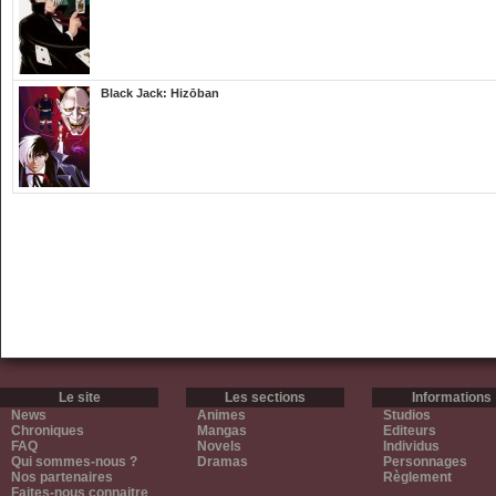
Black Jack: Hizōban
Le site
Les sections
Informations
News
Animes
Studios
Chroniques
Mangas
Editeurs
FAQ
Novels
Individus
Qui sommes-nous ?
Dramas
Personnages
Nos partenaires
Règlement
Faites-nous connaitre