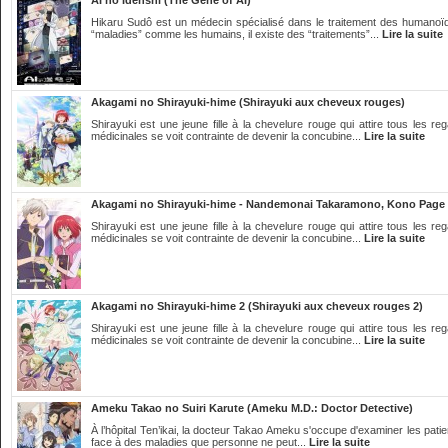
AI no Idenshi (The Gene of AI)
Hikaru Sudô est un médecin spécialisé dans le traitement des humanoïdes 
“maladies” comme les humains, il existe des “traitements”...
Lire la suite
Akagami no Shirayuki-hime (Shirayuki aux cheveux rouges)
Shirayuki est une jeune fille à la chevelure rouge qui attire tous les re
médicinales se voit contrainte de devenir la concubine...
Lire la suite
Akagami no Shirayuki-hime - Nandemonai Takaramono, Kono Page
Shirayuki est une jeune fille à la chevelure rouge qui attire tous les re
médicinales se voit contrainte de devenir la concubine...
Lire la suite
Akagami no Shirayuki-hime 2 (Shirayuki aux cheveux rouges 2)
Shirayuki est une jeune fille à la chevelure rouge qui attire tous les re
médicinales se voit contrainte de devenir la concubine...
Lire la suite
Ameku Takao no Suiri Karute (Ameku M.D.: Doctor Detective)
À l’hôpital Ten’ikai, la docteur Takao Ameku s'occupe d'examiner les patient
face à des maladies que personne ne peut...
Lire la suite