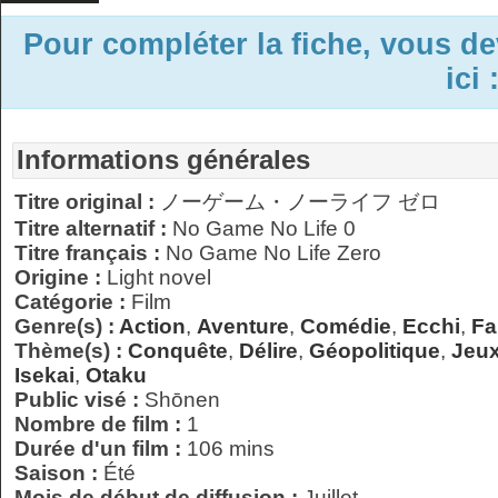
Pour compléter la fiche, vous d
ici 
Informations générales
Titre original :
ノーゲーム・ノーライフ ゼロ
Titre alternatif :
No Game No Life 0
Titre français :
No Game No Life Zero
Origine :
Light novel
Catégorie :
Film
Genre(s) :
Action
,
Aventure
,
Comédie
,
Ecchi
,
Fa
Thème(s) :
Conquête
,
Délire
,
Géopolitique
,
Jeux
Isekai
,
Otaku
Public visé :
Shōnen
Nombre de film :
1
Durée d'un film :
106 mins
Saison :
Été
Mois de début de diffusion :
Juillet