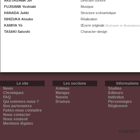
AKETAGAWA Jin
Direction sonore
FUJISAWA Yoshiaki
Musique
HANADA Jukki
Structure scénaristique
ISHIZUKA Atsuko
Réalisation
KAMIYA Yū
Œuvre originale
(Scénario et illustrations
TASAKI Satoshi
Character-design
Le site
Les sections
Informations
News
Animes
Studios
Chroniques
Mangas
Editeurs
FAQ
Novels
Individus
Qui sommes-nous ?
Dramas
Personnages
Nos partenaires
Règlement
Faites-nous connaitre
Nous contacter
Nous soutenir
Mentions légales
Copyright ©