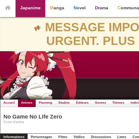
Japanime
Manga
Novel
Drama
Communa
MESSAGE IMPO
URGENT. PLUS 
Accueil
Animes
Planning
Studios
Éditeurs
Genres
Thèmes
Indiv
No Game No Life Zero
Fiche d'anime
Informations
Personnages
Films
Vidéos
Discussions
Liens
Con