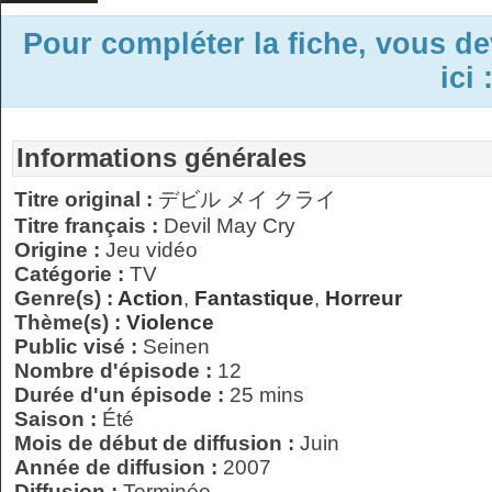
Pour compléter la fiche, vous d
ici 
Informations générales
Titre original :
デビル メイ クライ
Titre français :
Devil May Cry
Origine :
Jeu vidéo
Catégorie :
TV
Genre(s) :
Action
,
Fantastique
,
Horreur
Thème(s) :
Violence
Public visé :
Seinen
Nombre d'épisode :
12
Durée d'un épisode :
25 mins
Saison :
Été
Mois de début de diffusion :
Juin
Année de diffusion :
2007
Diffusion :
Terminée