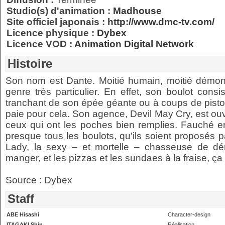
Studio(s) d'animation :
Madhouse
Site officiel japonais :
http://www.dmc-tv.com/
Licence physique :
Dybex
Licence VOD :
Animation Digital Network
Histoire
Son nom est Dante. Moitié humain, moitié démon, 
genre très particulier. En effet, son boulot con
tranchant de son épée géante ou à coups de pistole
paie pour cela. Son agence, Devil May Cry, est ouv
ceux qui ont les poches bien remplies. Fauché 
presque tous les boulots, qu'ils soient proposés 
Lady, la sexy – et mortelle – chasseuse de dém
manger, et les pizzas et les sundaes à la fraise, ça f
Source : Dybex
Staff
ABE Hisashi
Character-design
ITAGAKI Shin
Réalisation