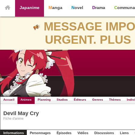
Japanime
Manga
Novel
Drama
Communa
MESSAGE IMPO
URGENT. PLUS 
Accueil
Animes
Planning
Studios
Éditeurs
Genres
Thèmes
Indiv
Devil May Cry
Fiche d'anime
Informations
Personnages
Épisodes
Vidéos
Discussions
Liens