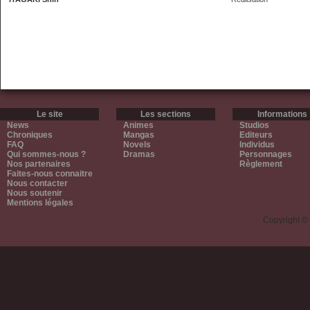
Le site
Les sections
Informations
News
Animes
Studios
Chroniques
Mangas
Editeurs
FAQ
Novels
Individus
Qui sommes-nous ?
Dramas
Personnages
Nos partenaires
Règlement
Faites-nous connaitre
Nous contacter
Nous soutenir
Mentions légales
Copyright ©