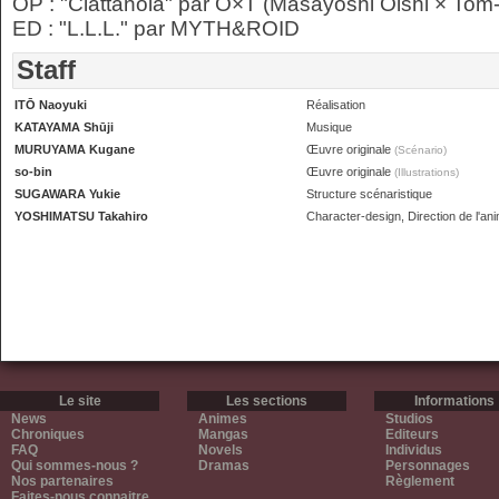
OP : "Clattanoia" par O×T (Masayoshi Oishi × To
ED : "L.L.L." par MYTH&ROID
Staff
ITŌ Naoyuki
Réalisation
KATAYAMA Shūji
Musique
MURUYAMA Kugane
Œuvre originale
(Scénario)
so-bin
Œuvre originale
(Illustrations)
SUGAWARA Yukie
Structure scénaristique
YOSHIMATSU Takahiro
Character-design, Direction de l'an
Le site
Les sections
Informations
News
Animes
Studios
Chroniques
Mangas
Editeurs
FAQ
Novels
Individus
Qui sommes-nous ?
Dramas
Personnages
Nos partenaires
Règlement
Faites-nous connaitre