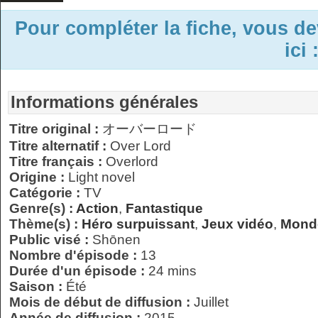
Pour compléter la fiche, vous d
ici 
Informations générales
Titre original :
オーバーロード
Titre alternatif :
Over Lord
Titre français :
Overlord
Origine :
Light novel
Catégorie :
TV
Genre(s) :
Action
,
Fantastique
Thème(s) :
Héro surpuissant
,
Jeux vidéo
,
Monde
Public visé :
Shōnen
Nombre d'épisode :
13
Durée d'un épisode :
24 mins
Saison :
Été
Mois de début de diffusion :
Juillet
Année de diffusion :
2015