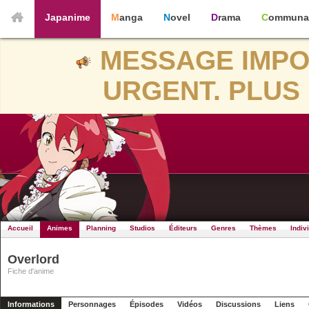
Japanime
Manga
Novel
Drama
Communa
MESSAGE IMPO
URGENT. PLUS 
Accueil
Animes
Planning
Studios
Éditeurs
Genres
Thèmes
Indiv
Overlord
Fiche d'anime
Informations
Personnages
Épisodes
Vidéos
Discussions
Liens