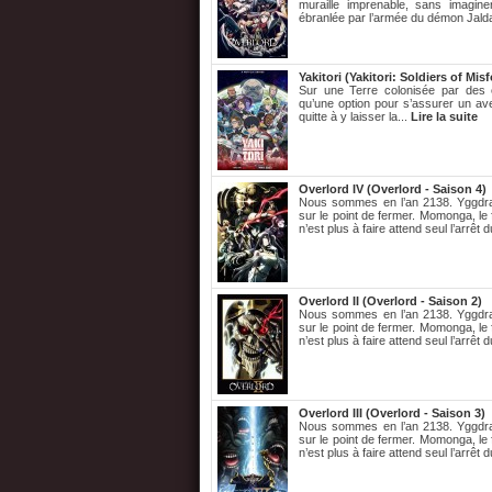
muraille imprenable, sans imagine
ébranlée par l’armée du démon Jald
Yakitori (Yakitori: Soldiers of Mis
Sur une Terre colonisée par des e
qu’une option pour s’assurer un aven
quitte à y laisser la...
Lire la suite
Overlord IV (Overlord - Saison 4)
Nous sommes en l’an 2138. Yggdr
sur le point de fermer. Momonga, le
n’est plus à faire attend seul l’arrêt d
Overlord II (Overlord - Saison 2)
Nous sommes en l’an 2138. Yggdr
sur le point de fermer. Momonga, le
n’est plus à faire attend seul l’arrêt d
Overlord III (Overlord - Saison 3)
Nous sommes en l’an 2138. Yggdr
sur le point de fermer. Momonga, le
n’est plus à faire attend seul l’arrêt d