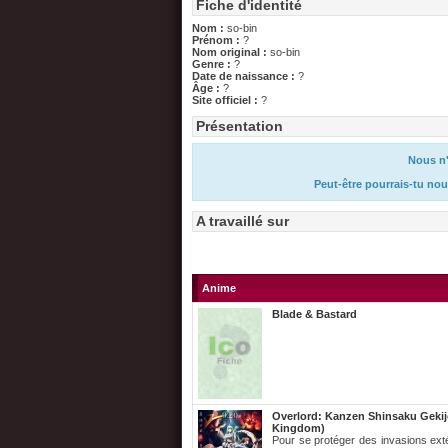
Fiche d'identité
Nom :
so-bin
Prénom :
?
Nom original :
so-bin
Genre :
?
Date de naissance :
?
Âge :
?
Site officiel :
?
Présentation
Nous n'
Peut-être pourrais-tu nou
A travaillé sur
Anime
Blade & Bastard
Overlord: Kanzen Shinsaku Gek
Kingdom)
Pour se protéger des invasions ext