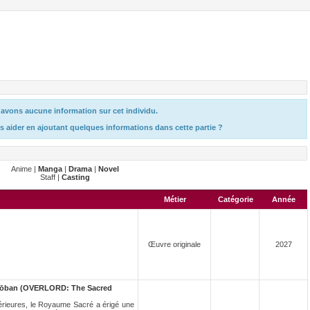
avons aucune information sur cet individu.
s aider en ajoutant quelques informations dans cette partie ?
Anime |
Manga
|
Drama
|
Novel
Staff |
Casting
Métier
Catégorie
Année
Œuvre originale
2027
ijōban (OVERLORD: The Sacred
érieures, le Royaume Sacré a érigé une