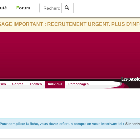
uté
Forum
AGE IMPORTANT : RECRUTEMENT URGENT. PLUS D'INF
eurs
Genres
Thèmes
Individus
Personnages
Pour compléter la fiche, vous devez créer un compte en vous inscrivant ici :
S'inscrir