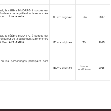
asil, le célèbre MMORPG à succès est
 fondateur de la guilde dont la renommée
u jeu....
Lire la suite
Œuvre originale
Film
2017
asil, le célèbre MMORPG à succès est
 fondateur de la guilde dont la renommée
u jeu....
Lire la suite
Œuvre originale
TV
2015
où les personnages principaux sont
Format
Œuvre originale
2015
court/Bonus