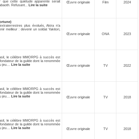
r que cette quiétude apparente serait
Œuvre originale
Film
2024
abaoth. Refusant...
Lire la suite
fortune)
xtraterrestres plus évolués, Akira n’a
ir meilleur : devenir un soldat Yakitori,
Œuvre originale
ONA
2023
asil, le célèbre MMORPG à succès est
 fondateur de la guilde dont la renommée
u jeu....
Lire la suite
Œuvre originale
TV
2022
asil, le célèbre MMORPG à succès est
 fondateur de la guilde dont la renommée
u jeu....
Lire la suite
Œuvre originale
TV
2018
asil, le célèbre MMORPG à succès est
 fondateur de la guilde dont la renommée
u jeu....
Lire la suite
Œuvre originale
TV
2018