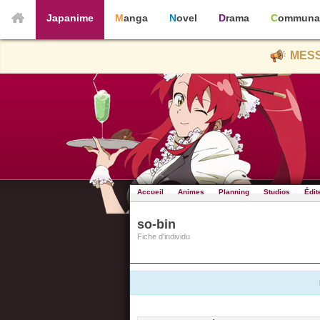
Japanime
Manga
Novel
Drama
Communa
MESS
Accueil
Animes
Planning
Studios
Édit
so-bin
Fiche d'individu