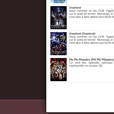
Overlord
Nous sommes en l’an 2138. Yggdr
sur le point de fermer. Momonga, le
n’est plus à faire attend seul l’arrêt d
Overlord (Overlord)
Nous sommes en l’an 2138. Yggdr
sur le point de fermer. Momonga, le
n’est plus à faire attend seul l’arrêt d
Ple Ple Pleiades (Plé Plé Pléiades)
Ce sont des épisodes spéciaux 
représentés en version SD.