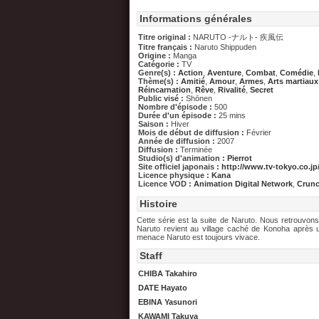
Informations générales
Titre original :
NARUTO -ナルト- 疾風伝
Titre français :
Naruto Shippuden
Origine :
Manga
Catégorie :
TV
Genre(s) :
Action
,
Aventure
,
Combat
,
Comédie
,
Thème(s) :
Amitié
,
Amour
,
Armes
,
Arts martiaux
Réincarnation
,
Rêve
,
Rivalité
,
Secret
Public visé :
Shōnen
Nombre d'épisode :
500
Durée d'un épisode :
25 mins
Saison :
Hiver
Mois de début de diffusion :
Février
Année de diffusion :
2007
Diffusion :
Terminée
Studio(s) d'animation :
Pierrot
Site officiel japonais :
http://www.tv-tokyo.co.jp
Licence physique :
Kana
Licence VOD :
Animation Digital Network
,
Crunc
Histoire
Cette série est la suite de Naruto. Nous retrouvon
Naruto revient au village caché de Konoha après
menace Naruto est toujours vivace.
Staff
CHIBA Takahiro
DATE Hayato
EBINA Yasunori
KAWAMI Takuya