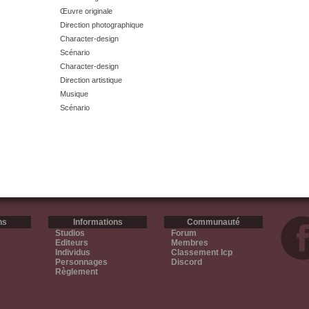
Œuvre originale
Direction photographique
Character-design
Scénario
Character-design
Direction artistique
Musique
Scénario
ns
Informations
Communauté
Studios
Forum
Editeurs
Membres
Individus
Classement Icp
Personnages
Discord
Règlement