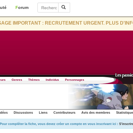
uté
Forum
AGE IMPORTANT : RECRUTEMENT URGENT. PLUS D'INF
eurs
Genres
Thèmes
Individus
Personnages
idéos
Discussions
Liens
Contributeurs
Avis des membres
Statistiqu
Pour compléter la fiche, vous devez créer un compte en vous inscrivant ici :
S'inscrir