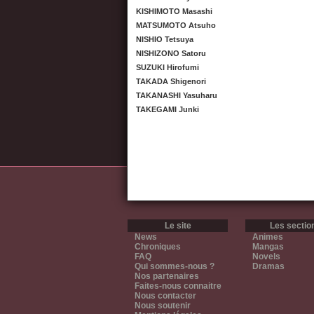
KISHIMOTO Masashi
MATSUMOTO Atsuho
NISHIO Tetsuya
NISHIZONO Satoru
SUZUKI Hirofumi
TAKADA Shigenori
TAKANASHI Yasuharu
TAKEGAMI Junki
Le site
Les sectio
News
Animes
Chroniques
Mangas
FAQ
Novels
Qui sommes-nous ?
Dramas
Nos partenaires
Faites-nous connaitre
Nous contacter
Nous soutenir