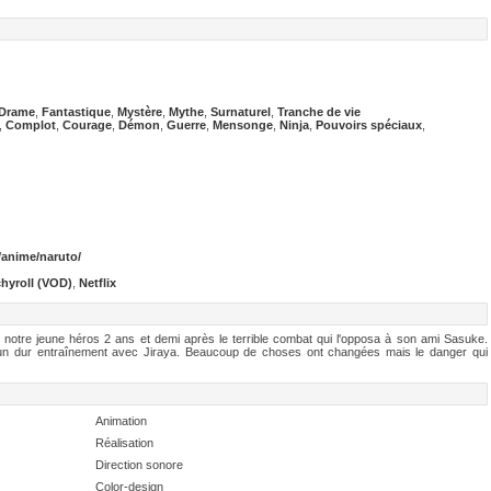
Drame
,
Fantastique
,
Mystère
,
Mythe
,
Surnaturel
,
Tranche de vie
,
Complot
,
Courage
,
Démon
,
Guerre
,
Mensonge
,
Ninja
,
Pouvoirs spéciaux
,
/anime/naruto/
hyroll (VOD)
,
Netflix
s notre jeune héros 2 ans et demi après le terrible combat qui l'opposa à son ami Sasuke.
 un dur entraînement avec Jiraya. Beaucoup de choses ont changées mais le danger qui
Animation
Réalisation
Direction sonore
Color-design