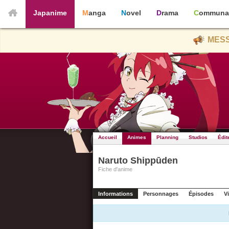
Japanime
Manga
Novel
Drama
Communa
MESS
Accueil
Animes
Planning
Studios
Édit
Naruto Shippūden
Fiche d'anime
Informations
Personnages
Épisodes
V