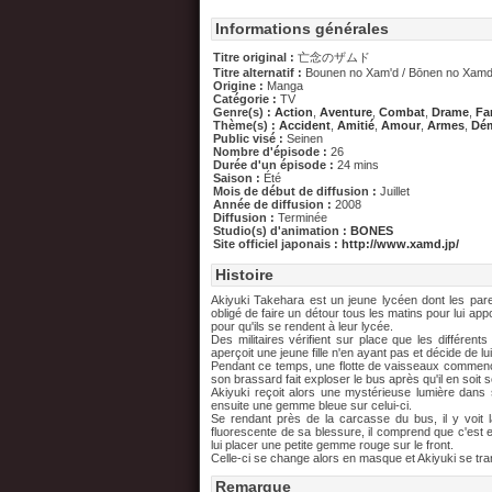
Informations générales
Titre original :
亡念のザムド
Titre alternatif :
Bounen no Xam'd / Bōnen no Xamd
Origine :
Manga
Catégorie :
TV
Genre(s) :
Action
,
Aventure
,
Combat
,
Drame
,
Fa
Thème(s) :
Accident
,
Amitié
,
Amour
,
Armes
,
Dé
Public visé :
Seinen
Nombre d'épisode :
26
Durée d'un épisode :
24 mins
Saison :
Été
Mois de début de diffusion :
Juillet
Année de diffusion :
2008
Diffusion :
Terminée
Studio(s) d'animation :
BONES
Site officiel japonais :
http://www.xamd.jp/
Histoire
Akiyuki Takehara est un jeune lycéen dont les par
obligé de faire un détour tous les matins pour lui ap
pour qu'ils se rendent à leur lycée.
Des militaires vérifient sur place que les différen
aperçoit une jeune fille n'en ayant pas et décide de lu
Pendant ce temps, une flotte de vaisseaux commencent 
son brassard fait exploser le bus après qu'il en soit so
Akiyuki reçoit alors une mystérieuse lumière dans 
ensuite une gemme bleue sur celui-ci.
Se rendant près de la carcasse du bus, il y voit 
fluorescente de sa blessure, il comprend que c'est e
lui placer une petite gemme rouge sur le front.
Celle-ci se change alors en masque et Akiyuki se t
Remarque