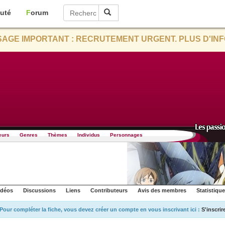
uté
Forum
AGE IMPORTANT : RECRUTEMENT URGENT. PLUS D'INF
eurs
Genres
Thèmes
Individus
Personnages
idéos
Discussions
Liens
Contributeurs
Avis des membres
Statistiqu
Pour compléter la fiche, vous devez créer un compte en vous inscrivant ici :
S'inscrir