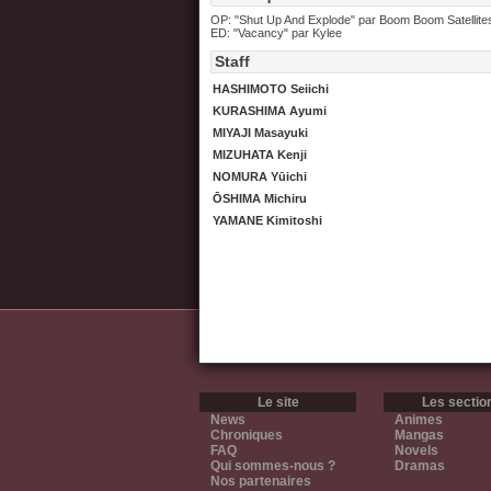
OP: "Shut Up And Explode" par Boom Boom Satellite
ED: "Vacancy" par Kylee
Staff
HASHIMOTO Seiichi
KURASHIMA Ayumi
MIYAJI Masayuki
MIZUHATA Kenji
NOMURA Yūichi
ŌSHIMA Michiru
YAMANE Kimitoshi
Le site
Les sectio
News
Animes
Chroniques
Mangas
FAQ
Novels
Qui sommes-nous ?
Dramas
Nos partenaires