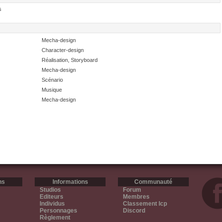
s
Mecha-design
Character-design
Réalisation, Storyboard
Mecha-design
Scénario
Musique
Mecha-design
ns
Informations
Communauté
Studios
Forum
Editeurs
Membres
Individus
Classement Icp
Personnages
Discord
Règlement