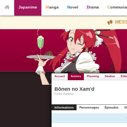
Japanime
Manga
Novel
Drama
Communa
MESS
Accueil
Animes
Planning
Studios
Édit
Bōnen no Xam'd
Fiche d'anime
Informations
Personnages
Épisodes
V