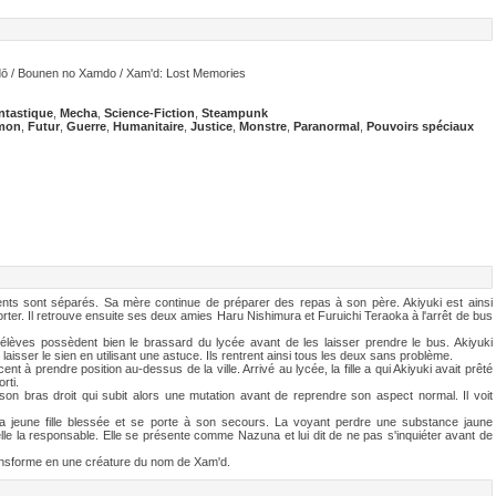
ō / Bounen no Xamdo / Xam'd: Lost Memories
ntastique
,
Mecha
,
Science-Fiction
,
Steampunk
mon
,
Futur
,
Guerre
,
Humanitaire
,
Justice
,
Monstre
,
Paranormal
,
Pouvoirs spéciaux
ents sont séparés. Sa mère continue de préparer des repas à son père. Akiyuki est ainsi
porter. Il retrouve ensuite ses deux amies Haru Nishimura et Furuichi Teraoka à l'arrêt de bus
ts élèves possèdent bien le brassard du lycée avant de les laisser prendre le bus. Akiyuki
i laisser le sien en utilisant une astuce. Ils rentrent ainsi tous les deux sans problème.
à prendre position au-dessus de la ville. Arrivé au lycée, la fille a qui Akiyuki avait prêté
rti.
son bras droit qui subit alors une mutation avant de reprendre son aspect normal. Il voit
la jeune fille blessée et se porte à son secours. La voyant perdre une substance jaune
lle la responsable. Elle se présente comme Nazuna et lui dit de ne pas s'inquiéter avant de
ransforme en une créature du nom de Xam'd.