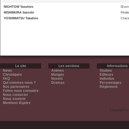
NIGHTOW Yasuhiro
Œuvre
NISHIMURA Satoshi
Réalis
YOSHIMATSU Takahiro
Chara
Le site
Les sections
Informations
News
Animes
Studios
Chroniques
Mangas
Editeurs
FAQ
Novels
Individus
Qui sommes-nous ?
Dramas
Personnages
Nos partenaires
Règlement
Faites-nous connaitre
Nous contacter
Nous soutenir
Mentions légales
Copyright ©