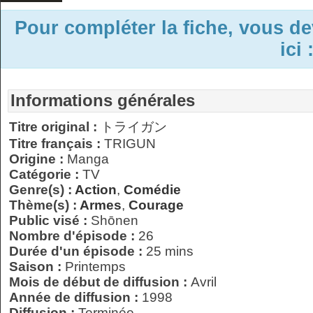
Pour compléter la fiche, vous d
ici 
Informations générales
Titre original :
トライガン
Titre français :
TRIGUN
Origine :
Manga
Catégorie :
TV
Genre(s) :
Action
,
Comédie
Thème(s) :
Armes
,
Courage
Public visé :
Shōnen
Nombre d'épisode :
26
Durée d'un épisode :
25 mins
Saison :
Printemps
Mois de début de diffusion :
Avril
Année de diffusion :
1998
Diffusion :
Terminée