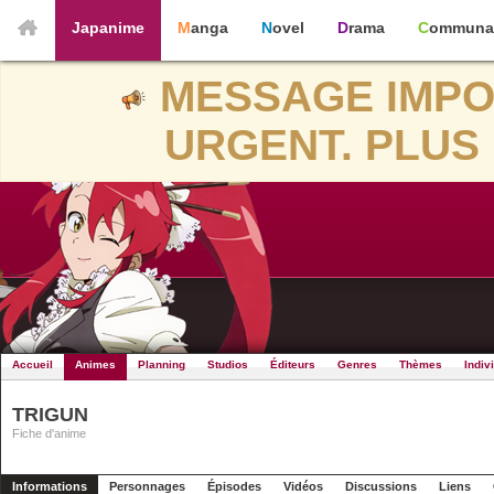
Japanime
Manga
Novel
Drama
Communa
MESSAGE IMPO
URGENT. PLUS 
Accueil
Animes
Planning
Studios
Éditeurs
Genres
Thèmes
Indiv
TRIGUN
Fiche d'anime
Informations
Personnages
Épisodes
Vidéos
Discussions
Liens