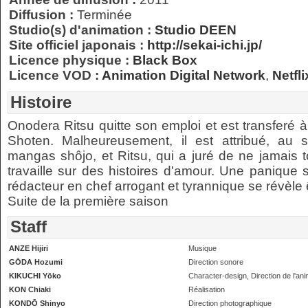
Diffusion :
Terminée
Studio(s) d'animation :
Studio DEEN
Site officiel japonais :
http://sekai-ichi.jp/
Licence physique :
Black Box
Licence VOD :
Animation Digital Network
,
Netfli
Histoire
Onodera Ritsu quitte son emploi et est transferé 
Shoten. Malheureusement, il est attribué, au s
mangas shôjo, et Ritsu, qui a juré de ne jamai
travaille sur des histoires d'amour. Une panique s
rédacteur en chef arrogant et tyrannique se révèle
Suite de la première saison
Staff
ANZE Hijiri
Musique
GŌDA Hozumi
Direction sonore
KIKUCHI Yōko
Character-design, Direction de l'ani
KON Chiaki
Réalisation
KONDŌ Shinyo
Direction photographique