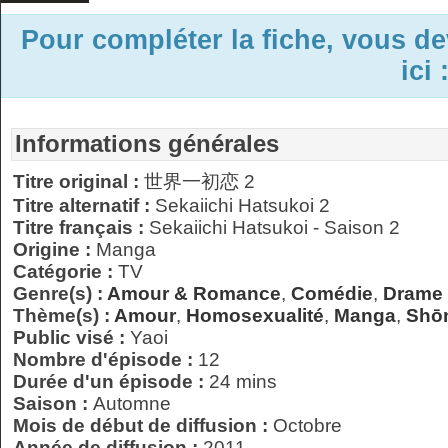
Pour compléter la fiche, vous d
ici 
Informations générales
Titre original :
世界一初恋 2
Titre alternatif :
Sekaiichi Hatsukoi 2
Titre français :
Sekaiichi Hatsukoi - Saison 2
Origine :
Manga
Catégorie :
TV
Genre(s) :
Amour & Romance
,
Comédie
,
Drame
Thème(s) :
Amour
,
Homosexualité
,
Manga
,
Shōn
Public visé :
Yaoi
Nombre d'épisode :
12
Durée d'un épisode :
24 mins
Saison :
Automne
Mois de début de diffusion :
Octobre
Année de diffusion :
2011