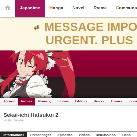
Japanime
Manga
Novel
Drama
Communa
MESSAGE IMPO
URGENT. PLUS 
Accueil
Animes
Planning
Studios
Éditeurs
Genres
Thèmes
Indiv
Sekai-ichi Hatsukoi 2
Fiche d'anime
Informations
Personnages
Épisodes
Vidéos
Discussions
Liens