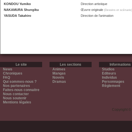
KONDOU Yumiko
Direction artistique
NAKAMURA Shungiku
Œuvre originale
(Dessins et scénario
YASUDA Takahiro
Direction de l'animation
Le site
Les sections
Informations
News
Animes
Studios
Chroniques
Mangas
Editeurs
FAQ
Novels
Individus
Qui sommes-nous ?
Dramas
Personnages
Nos partenaires
Règlement
Faites-nous connaitre
Nous contacter
Nous soutenir
Mentions légales
Copyright ©