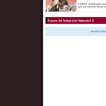
L'éditeur Kadokawa nous
qu'il est nommé Sekai-ic
Forum de Sekai-ichi Hatsukoi 2
Aucune disc