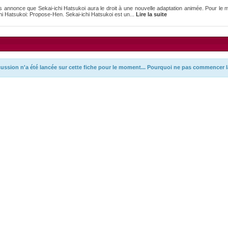
 annonce que Sekai-ichi Hatsukoi aura le droit à une nouvelle adaptation animée. Pour l
hi Hatsukoi: Propose-Hen. Sekai-ichi Hatsukoi est un...
Lire la suite
ussion n'a été lancée sur cette fiche pour le moment... Pourquoi ne pas commencer l