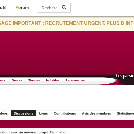
uté
Forum
AGE IMPORTANT : RECRUTEMENT URGENT. PLUS D'INF
eurs
Genres
Thèmes
Individus
Personnages
idéos
Discussions
Liens
Contributeurs
Avis des membres
Statistiqu
 retour avec un nouveau projet d'animation