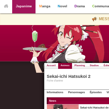
Japanime
Manga
Novel
Drama
Communa
MESS
Accueil
Animes
Planning
Studios
Édit
Sekai-ichi Hatsukoi 2
Fiche d'anime
Informations
Personnages
Épisodes
V
News
Sekai-ichi Hatsukoi de