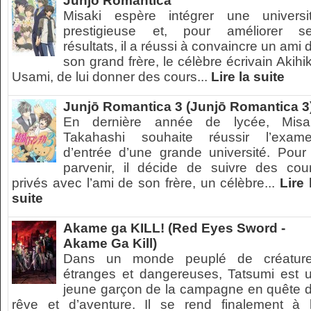
Junjō Romantica
Misaki espère intégrer une universi
prestigieuse et, pour améliorer s
résultats, il a réussi à convaincre un ami 
son grand frère, le célèbre écrivain Akihi
Usami, de lui donner des cours...
Lire la suite
Junjō Romantica 3 (Junjō Romantica 3
En dernière année de lycée, Misa
Takahashi souhaite réussir l’exam
d’entrée d’une grande université. Pour
parvenir, il décide de suivre des cou
privés avec l’ami de son frère, un célèbre...
Lire 
suite
Akame ga KILL! (Red Eyes Sword -
Akame Ga Kill)
Dans un monde peuplé de créatur
étranges et dangereuses, Tatsumi est 
jeune garçon de la campagne en quête 
rêve et d’aventure. Il se rend finalement à 