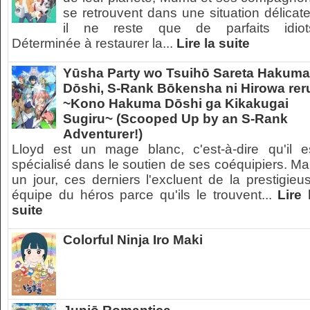
se retrouvent dans une situation délicate
il ne reste que de parfaits idiot
Déterminée à restaurer la...
Lire la suite
Yūsha Party wo Tsuihō Sareta Hakuma
Dōshi, S-Rank Bōkensha ni Hirowa rer
~Kono Hakuma Dōshi ga Kikakugai
Sugiru~ (Scooped Up by an S-Rank
Adventurer!)
Lloyd est un mage blanc, c'est-à-dire qu'il e
spécialisé dans le soutien de ses coéquipiers. Ma
un jour, ces derniers l'excluent de la prestigieu
équipe du héros parce qu'ils le trouvent...
Lire 
suite
Colorful Ninja Iro Maki