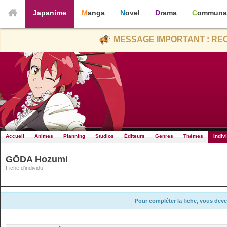
Japanime
Manga
Novel
Drama
Communa
MESSAGE IMPORTANT : REC
Accueil
Animes
Planning
Studios
Éditeurs
Genres
Thèmes
Indiv
GŌDA Hozumi
Fiche d'individu
Pour compléter la fiche, vous deve