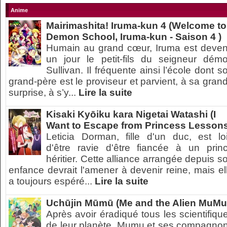
Anime
Mairimashita! Iruma-kun 4 (Welcome to
Demon School, Iruma-kun - Saison 4 )
Humain au grand cœur, Iruma est deve
un jour le petit-fils du seigneur dém
Sullivan. Il fréquente ainsi l’école dont s
grand-père est le proviseur et parvient, à sa gran
surprise, à s’y...
Lire la suite
Kisaki Kyōiku kara Nigetai Watashi (I
Want to Escape from Princess Lesson
Leticia Dorman, fille d'un duc, est lo
d'être ravie d'être fiancée à un prin
héritier. Cette alliance arrangée depuis s
enfance devrait l'amener à devenir reine, mais el
a toujours espéré...
Lire la suite
Uchūjin Mūmū (Me and the Alien MuMu
Après avoir éradiqué tous les scientifiqu
de leur planète, Mumu et ses compagno