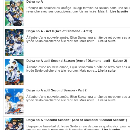
Daiya no A
L'équipe de baseball du collège Takagi termine sa saison sans une seul
revanche avec ses coéquipiers, une fois au lycée. Mais il...
Lire la suite
Daiya no A - Act II (Ace of Diamond - Act II)
À l'aube d'une nouvelle année, Eijun Sawamura a hâte de retrouver ses anc
lycée Seido qui cherche à le recruter. Mais notre...
Lire la suite
Daiya no A actII Second Season (Ace of Diamond -actII - Saison 2)
À l'aube d'une nouvelle année, Eijun Sawamura a hâte de retrouver ses anc
lycée Seido qui cherche à le recruter. Mais notre...
Lire la suite
Daiya no A actII Second Season - Part 2
À l'aube d'une nouvelle année, Eijun Sawamura a hâte de retrouver ses anc
lycée Seido qui cherche à le recruter. Mais notre...
Lire la suite
Daiya no A ~Second Season~ (Ace of Diamond ~Second Season~)
L’équipe de base-ball du lycée Seido a raté de peu sa qualification pour le
encore sauver la mise lors de la session d'automne...
Lire la suite