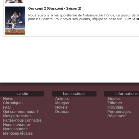
Gurazeni 2 (Gurazeni - Saison 2)
Nous suivons la vie quotidienne de Natsunosuke Honda, un joueur de ba
pour les Spiders. Pour payer ses joueurs, l'équipe se base sur...
Lire la s
Le site
Les sections
Informations
News
Animes
Studios
Chroniques
Mangas
Editeurs
FAQ
Novels
Individus
Qui sommes-nous ?
Dramas
Personnages
Nos partenaires
Règlement
Faites-nous connaitre
Nous contacter
Nous soutenir
Mentions légales