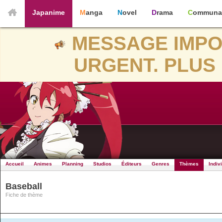
Japanime
Manga
Novel
Drama
Communa
MESSAGE IMPO
URGENT. PLUS 
Accueil
Animes
Planning
Studios
Éditeurs
Genres
Thèmes
Indiv
Baseball
Fiche de thème