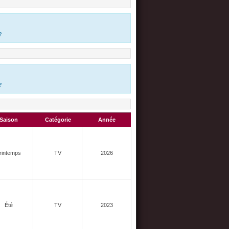
?
?
Saison
Catégorie
Année
rintemps
TV
2026
Été
TV
2023