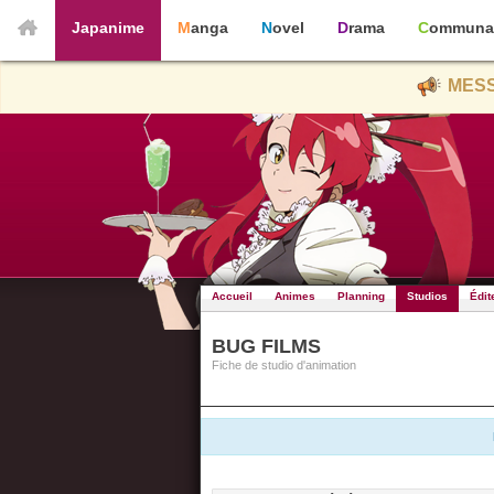
Japanime
Manga
Novel
Drama
Communa
MESS
Accueil
Animes
Planning
Studios
Édit
BUG FILMS
Fiche de studio d'animation