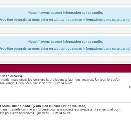
Nous n'avons aucune information sur ce studio.
Peut-être pourrais-tu nous aider en ajoutant quelques informations dans cette partie 
Nous n'avons aucune information sur ce studio.
Peut-être pourrais-tu nous aider en ajoutant quelques informations dans cette partie 
r des Sorciers)
magie, mais seuls les sorciers la pratiquent à l'abri des regards. Un jour, lorsqu’un
son village, Coco découvre le secret...
Lire la suite
P
Shitai 100 no Koto~ (Zom 100: Bucket List of the Dead)
24 ans, travaille comme un forcené pour une société esclavagiste. Il est en total burn
de pour s'en apercevoir... jusqu'au...
Lire la suite