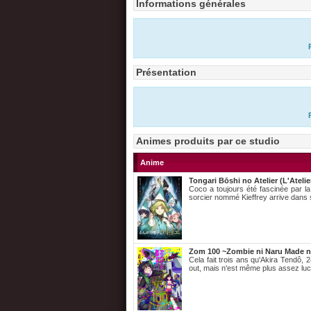
Informations générales
Présentation
Animes produits par ce studio
Anime
Tongari Bōshi no Atelier (L'Atelie
Coco a toujours été fascinée par la 
sorcier nommé Kieffrey arrive dans 
Zom 100 ~Zombie ni Naru Made ni 
Cela fait trois ans qu'Akira Tendô, 
out, mais n'est même plus assez luci