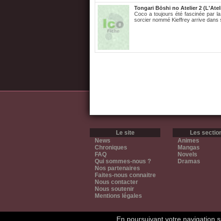
Tongari Bōshi no Atelier 2 (L'Atel
Coco a toujours été fascinée par la 
sorcier nommé Kieffrey arrive dans 
Le site
Les sectio
News
Animes
Chroniques
Mangas
FAQ
Novels
Qui sommes-nous ?
Dramas
Nos partenaires
Faites-nous connaitre
Nous contacter
Nous soutenir
Mentions légales
En poursuivant votre navigation su