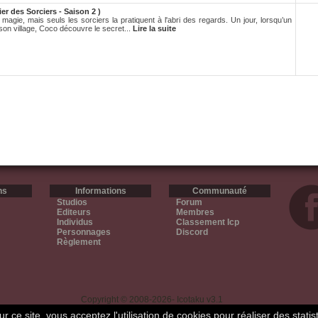
ier des Sorciers - Saison 2 )
magie, mais seuls les sorciers la pratiquent à l'abri des regards. Un jour, lorsqu’un
son village, Coco découvre le secret...
Lire la suite
ns
Informations
Communauté
Studios
Forum
Editeurs
Membres
Individus
Classement Icp
Personnages
Discord
Règlement
Copyright © 2008-2026- Icotaku v3.1
r ce site, vous acceptez l'utilisation de cookies pour réaliser des statis