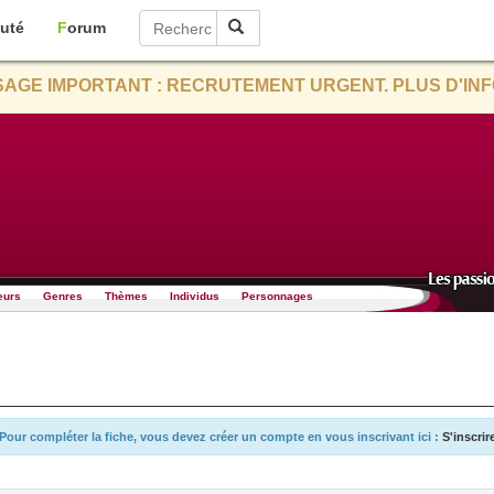
uté
Forum
AGE IMPORTANT : RECRUTEMENT URGENT. PLUS D'INF
eurs
Genres
Thèmes
Individus
Personnages
Pour compléter la fiche, vous devez créer un compte en vous inscrivant ici :
S'inscrir