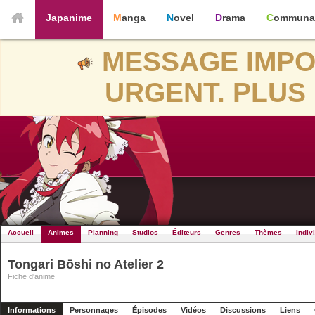
Japanime
Manga
Novel
Drama
Communa
MESSAGE IMPO
URGENT. PLUS 
Accueil
Animes
Planning
Studios
Éditeurs
Genres
Thèmes
Indiv
Tongari Bōshi no Atelier 2
Fiche d'anime
Informations
Personnages
Épisodes
Vidéos
Discussions
Liens