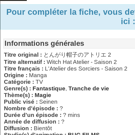
Pour compléter la fiche, vous d
ici 
Informations générales
Titre original :
とんがり帽子のアトリエ 2
Titre alternatif :
Witch Hat Atelier - Saison 2
Titre français :
L'Atelier des Sorciers - Saison 2
Origine :
Manga
Catégorie :
TV
Genre(s) :
Fantastique
,
Tranche de vie
Thème(s) :
Magie
Public visé :
Seinen
Nombre d'épisode :
?
Durée d'un épisode :
? mins
Année de diffusion :
?
Diffusion :
Bientôt
Studio(s) d'animation :
BUG FILMS