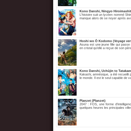
Kono Danshi, Ningyo Hiroimashit
L'histoire suit un lycéen nommé Shima
manque alors de se noyer après avoir
Hoshi wo Ō Kodomo (Voyage ver
Asuna est une jeune fille qui passe
en cristal qu'elle a reçue de son pè
Kono Danshi, Uchūjin to Tataka
Kakashi, amnésique, a été recueilli p
le monde. Il est le seul capable de v
Planzet (Planzet)
2047 : FOS, une forme d'intelligenc
quelques heures les principales vill