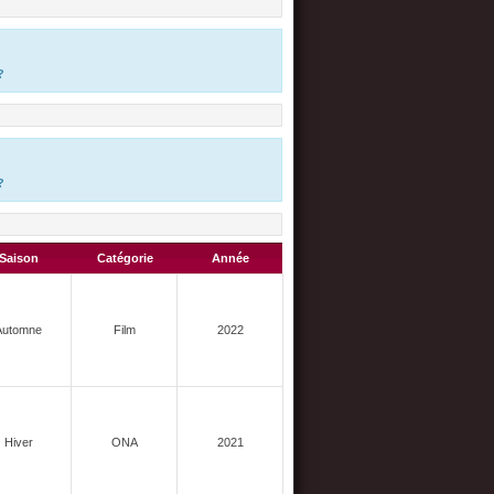
?
?
Saison
Catégorie
Année
Automne
Film
2022
Hiver
ONA
2021