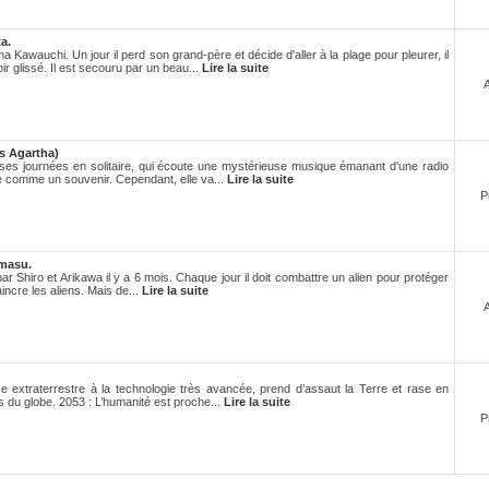
a.
 Kawauchi. Un jour il perd son grand-père et décide d'aller à la plage pour pleurer, il
 glissé. Il est secouru par un beau...
Lire la suite
s Agartha)
 ses journées en solitaire, qui écoute une mystérieuse musique émanant d'une radio
re comme un souvenir. Cependant, elle va...
Lire la suite
P
emasu.
ar Shiro et Arikawa il y a 6 mois. Chaque jour il doit combattre un alien pour protéger
aincre les aliens. Mais de...
Lire la suite
e extraterrestre à la technologie très avancée, prend d’assaut la Terre et rase en
es du globe. 2053 : L’humanité est proche...
Lire la suite
P