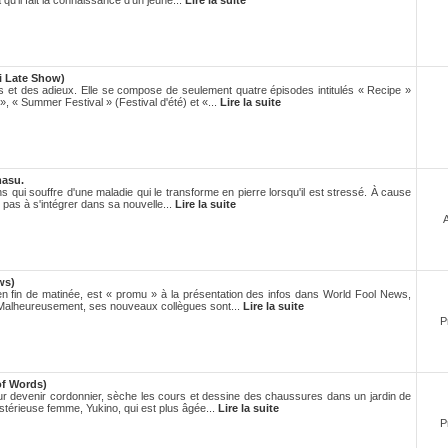
qu’il fait la connaissance d’un jeune...
Lire la suite
i Late Show)
 et des adieux. Elle se compose de seulement quatre épisodes intitulés « Recipe »
, « Summer Festival » (Festival d'été) et «...
Lire la suite
masu.
 qui souffre d'une maladie qui le transforme en pierre lorsqu'il est stressé. À cause
ve pas à s'intégrer dans sa nouvelle...
Lire la suite
ws)
en fin de matinée, est « promu » à la présentation des infos dans World Fool News,
 Malheureusement, ses nouveaux collègues sont...
Lire la suite
P
of Words)
ur devenir cordonnier, sèche les cours et dessine des chaussures dans un jardin de
ystérieuse femme, Yukino, qui est plus âgée...
Lire la suite
P