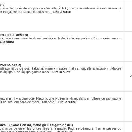
ps)
 une île. Il décide un jour de s'installer à Tokyo et pour subvenir à ses besoins, il
un magazine qui parle d'occultisme....
Lire la suite
ernational Version)
rs, le nouveau souffle d'une beauté sur le déclin, la réapparition d'un premier amour.
re la suite
ews Saison 2)
idi aux infos du soir, Takahashi-san vit assez mal sa nouvelle affectation... Malgré
lle équipe. Une équipe gentille mais...
Lire la suite
P
lescents. Il y a d'un côté Mitsuha, une lycéenne vivant dans un village de campagne
it de ses fonctions de maire, son père...
Lire la suite
desu. (Kono Danshi, Mahō ga Oshigoto desu. )
, chargé de gérer les crises liées à la magie. Pour se détendre, il aime passer du