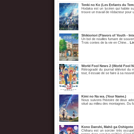
Tenki no Ko (Les Enfants du Tem
Hodaka est un lycéen qui habite sur
trouve un travail de rédacteur pour 
Shikioriori (Flavors of Youth - Int
Un bol de nouilles fumant de souveni
Trois contes de la vie en Chine...
Li
World Fool News 2 (World Fool N
Rétrogradé du journal télévisé du m
tout, il essaie de se faire à sa nouve
Kimi no Na wa. (Your Name.)
Nous suivons l'histoire de deux ado
situé au milieu des montagnes. Du fa
Kono Danshi, Mahō ga Oshigoto 
Chiharu est un sorcier très occupé