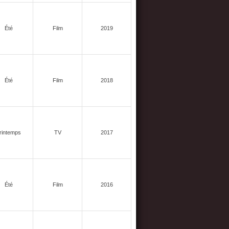
Été
Film
2019
Été
Film
2018
rintemps
TV
2017
Été
Film
2016