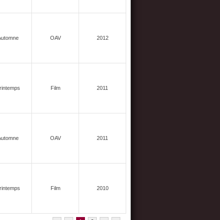
Automne
OAV
2012
rintemps
Film
2011
Automne
OAV
2011
rintemps
Film
2010