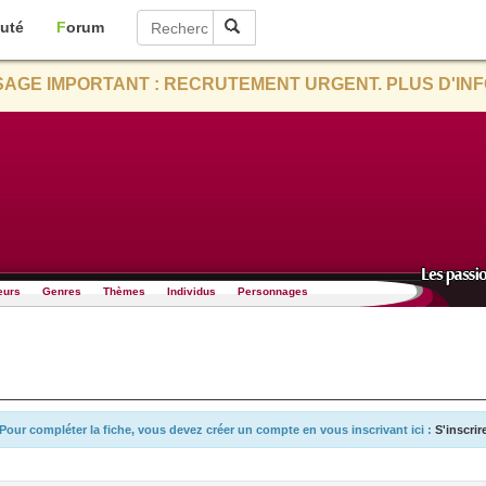
uté
Forum
AGE IMPORTANT : RECRUTEMENT URGENT. PLUS D'INF
eurs
Genres
Thèmes
Individus
Personnages
Pour compléter la fiche, vous devez créer un compte en vous inscrivant ici :
S'inscrir