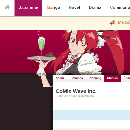
Japanime
Manga
Novel
Drama
Communa
MESS
Accueil
Animes
Planning
Studios
Édit
CoMix Wave Inc.
Fiche de studio d'animation