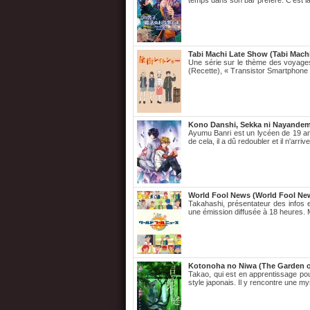
temps dans son bar préféré. C’est là 
Tabi Machi Late Show (Tabi Mach
Une série sur le thème des voyages
(Recette), « Transistor Smartphone »
Kono Danshi, Sekka ni Nayande
Ayumu Banri est un lycéen de 19 ans
de cela, il a dû redoubler et il n'arri
World Fool News (World Fool Ne
Takahashi, présentateur des infos 
une émission diffusée à 18 heures.
Kotonoha no Niwa (The Garden 
Takao, qui est en apprentissage po
style japonais. Il y rencontre une m