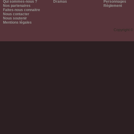
Qui sommes-nous ?
Dramas
Personnages
Nos partenaires
Règlement
Faites-nous connaitre
Nous contacter
Nous soutenir
Mentions légales
Copyright ©