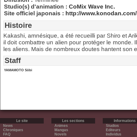
Studio(s) d'animation :
CoMix Wave Inc.
Site officiel japonais :
http://www.konodan.com/
Histoire
Kakashi, amnésique, a été recueilli par Shiro et Ar
il doit combattre un alien pour protéger le monde. I
les aliens. Mais de nombreux doutes hantent son es
Staff
YAMAMOTO Sōbi
Le site
Les sections
Informations
News
Animes
Studios
Chroniques
Mangas
Editeurs
FAQ
Novels
Individus