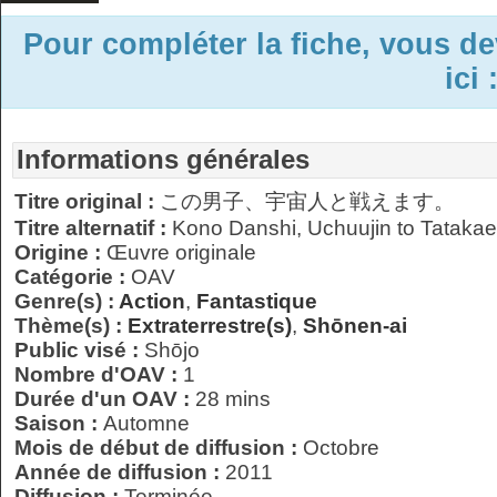
Pour compléter la fiche, vous d
ici 
Informations générales
Titre original :
この男子、宇宙人と戦えます。
Titre alternatif :
Kono Danshi, Uchuujin to Tataka
Origine :
Œuvre originale
Catégorie :
OAV
Genre(s) :
Action
,
Fantastique
Thème(s) :
Extraterrestre(s)
,
Shōnen-ai
Public visé :
Shōjo
Nombre d'OAV :
1
Durée d'un OAV :
28 mins
Saison :
Automne
Mois de début de diffusion :
Octobre
Année de diffusion :
2011
Diffusion :
Terminée