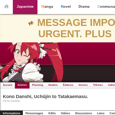
Japanime
Manga
Novel
Drama
Communa
MESSAGE IMPO
URGENT. PLUS 
Accueil
Animes
Planning
Studios
Éditeurs
Genres
Thèmes
Indiv
Kono Danshi, Uchūjin to Tatakaemasu.
Fiche d'anime
Informations
Personnages
OAVs
Vidéos
Discussions
Liens
Con