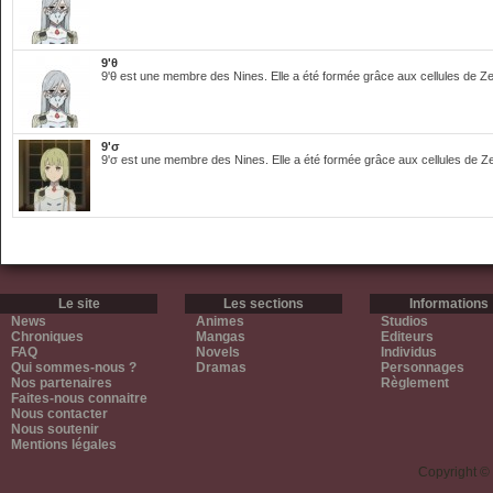
9'θ
9'θ est une membre des Nines. Elle a été formée grâce aux cellules de 
9'σ
9'σ est une membre des Nines. Elle a été formée grâce aux cellules de 
Le site
Les sections
Informations
News
Animes
Studios
Chroniques
Mangas
Editeurs
FAQ
Novels
Individus
Qui sommes-nous ?
Dramas
Personnages
Nos partenaires
Règlement
Faites-nous connaitre
Nous contacter
Nous soutenir
Mentions légales
Copyright ©