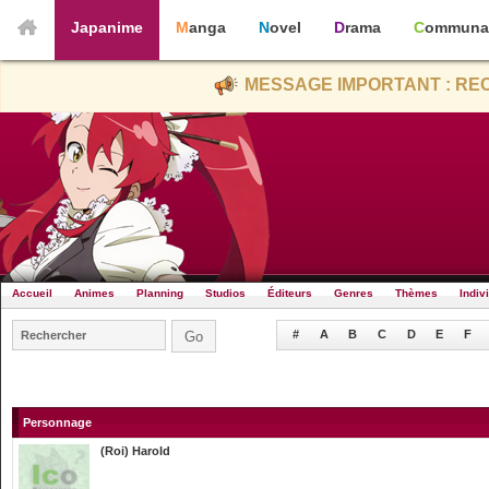
Japanime
Manga
Novel
Drama
Communa
MESSAGE IMPORTANT : REC
Accueil
Animes
Planning
Studios
Éditeurs
Genres
Thèmes
Indiv
#
A
B
C
D
E
F
Personnage
(Roi) Harold