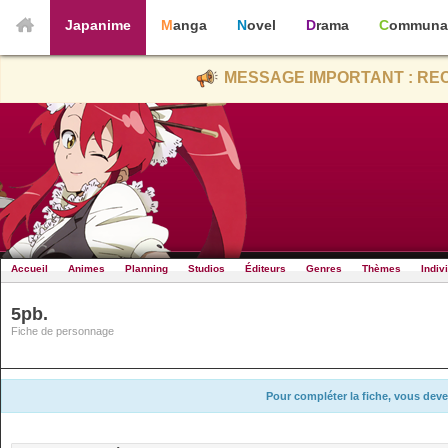
Japanime
Manga
Novel
Drama
Communa
MESSAGE IMPORTANT : REC
Accueil
Animes
Planning
Studios
Éditeurs
Genres
Thèmes
Indiv
5pb.
Fiche de personnage
Pour compléter la fiche, vous deve