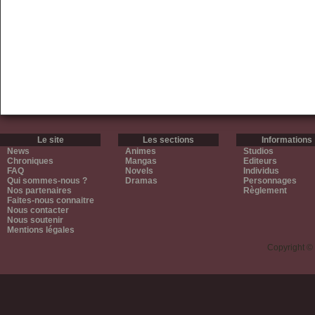
Le site
Les sections
Informations
News
Animes
Studios
Chroniques
Mangas
Editeurs
FAQ
Novels
Individus
Qui sommes-nous ?
Dramas
Personnages
Nos partenaires
Règlement
Faites-nous connaitre
Nous contacter
Nous soutenir
Mentions légales
Copyright ©