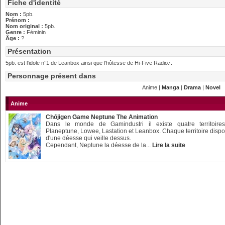
Fiche d'identité
Nom :
5pb.
Prénom :
Nom original :
5pb.
Genre :
Féminin
Âge :
?
Présentation
5pb. est l'idole n°1 de Leanbox ainsi que l'hôtesse de Hi-Five Radio♪.
Personnage présent dans
Anime |
Manga
|
Drama
|
Novel
Anime
Chōjigen Game Neptune The Animation
Dans le monde de Gamindustri il existe quatre territoire
Planeptune, Lowee, Lastation et Leanbox. Chaque territoire disp
d'une déesse qui veille dessus.
Cependant, Neptune la déesse de la...
Lire la suite